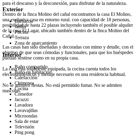
para el descanso y la desconexión, para disfrutar de la naturaleza.
Exterior
Dentro de la finca Molino del cañal encontramos la casa El Molino,
una exclusiva casa en entorno rural. con capacidad de 18 personas,
Barbacoa
posibilidad de hasta 22 plazas incluyendo también el posible alquiler
Jardín
de la casa El Lagar, ubicado también dentro de la finca Molino del
Piscina
Cañal.
Terraza
Zona de aparcamiento
Las casas han sido diseñadas y decoradas con mimo y detalle, con el
objetivo de que sean cómodas y funcionales, para que los huéspedes
Interior
puedan sentirse como en su propia casa.
Baño compartido
La casa está totalmente equipada, la cocina cuenta todos los
Baño en habitación
electrodomésticos y menaje necesario en una residencia habitual.
Calefacción
Chimenea
No se admiten fiestas. No está permitido fumar. No se admiten
Cocina
mascotas.
Comedor
Jacuzzi
Lavadora
Lavavajillas
Microondas
Sala de estar
Televisión
Ping pong