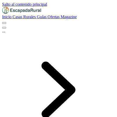
Salto al contenido principal
Inicio
Casas Rurales
Guías
Ofertas
Magazine
...