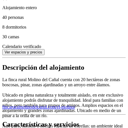
Alojamiento entero
40 personas
8 dormitorios
30 camas
Calendario verificado
Ver espacios y precios
Descripción del alojamiento
La finca rural Molino del Cañal cuenta con 20 hectáreas de zonas
boscosas, pinar, zonas ajardinadas y un arroyo entre álamos.
Ubicado en plena naturaleza y totalmente aislado, en este exclusivo
alojamiento podrás disfrutar de tranquilidad. Ideal para familias con
niños, pero también para grupos de amigos. Amplios espacios en el
fincaruralmolinodelcanal.com/el-molino/
alojamiento y grandes zonas ajardinadas. Ubicado en medio de un
pinar a la orilla de un río.
Características y servicios
Aire puro, silencio y noches repletas de estrellas: un ambiente ideal