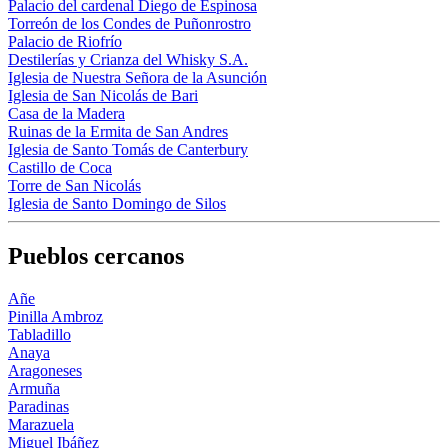
Palacio del cardenal Diego de Espinosa
Torreón de los Condes de Puñonrostro
Palacio de Riofrío
Destilerías y Crianza del Whisky S.A.
Iglesia de Nuestra Señora de la Asunción
Iglesia de San Nicolás de Bari
Casa de la Madera
Ruinas de la Ermita de San Andres
Iglesia de Santo Tomás de Canterbury
Castillo de Coca
Torre de San Nicolás
Iglesia de Santo Domingo de Silos
Pueblos cercanos
Añe
Pinilla Ambroz
Tabladillo
Anaya
Aragoneses
Armuña
Paradinas
Marazuela
Miguel Ibáñez