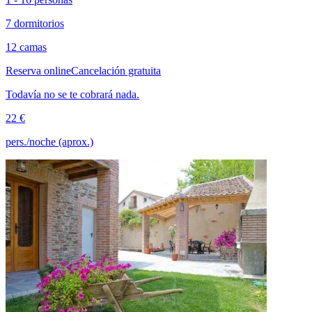
7 dormitorios
12 camas
Reserva online
Cancelación gratuita
Todavía no se te cobrará nada.
22 €
pers./noche (aprox.)