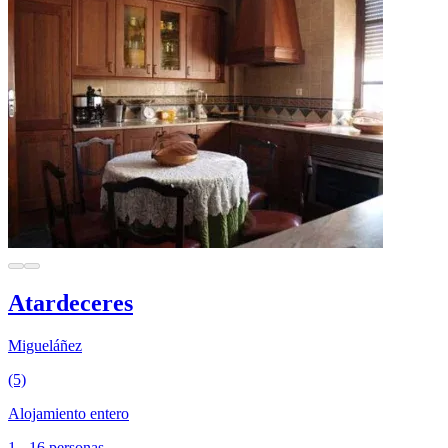
Atardeceres
Migueláñez
(5)
Alojamiento entero
1 - 16 personas