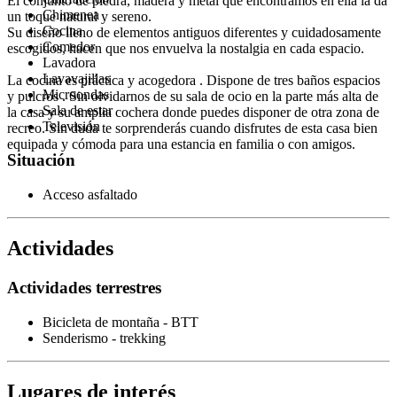
El conjunto de piedra, madera y metal que encontramos en ella la da
Chimenea
un toque natural y sereno.
Cocina
Su diseño lleno de elementos antiguos diferentes y cuidadosamente
Comedor
escogidos, hacen que nos envuelva la nostalgia en cada espacio.
Lavadora
Lavavajillas
La cocina es práctica y acogedora . Dispone de tres baños espacios
Microondas
y pulcros . Sin olvidarnos de su sala de ocio en la parte más alta de
Sala de estar
la casa y su amplia cochera donde puedes disponer de otra zona de
Televisión
recreo. Sin duda te sorprenderás cuando disfrutes de esta casa bien
equipada y cómoda para una estancia en familia o con amigos.
Situación
Acceso asfaltado
Actividades
Actividades terrestres
Bicicleta de montaña - BTT
Senderismo - trekking
Lugares de interés