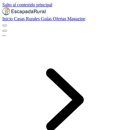
Salto al contenido principal
Inicio
Casas Rurales
Guías
Ofertas
Magazine
...