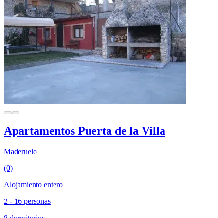
Apartamentos Puerta de la Villa
Maderuelo
(0)
Alojamiento entero
2 - 16 personas
8 dormitorios