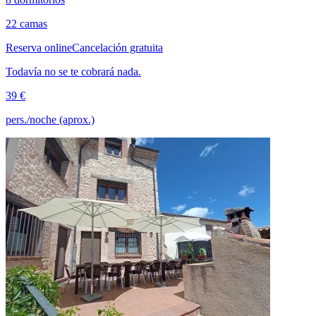
22 camas
Reserva online
Cancelación gratuita
Todavía no se te cobrará nada.
39 €
pers./noche (aprox.)