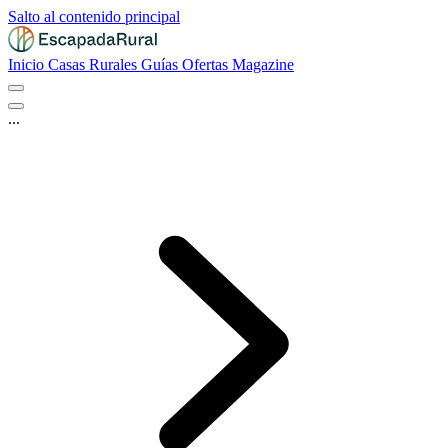
Salto al contenido principal
Inicio
Casas Rurales
Guías
Ofertas
Magazine
...