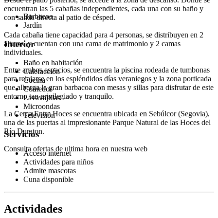
encuentran las 5 cabañas independientes, cada una con su baño y
Barbacoa
con salida directa al patio de césped.
Jardín
Cada cabaña tiene capacidad para 4 personas, se distribuyen en 2
Interior
alturas, y cuentan con una cama de matrimonio y 2 camas
individuales.
Baño en habitación
Entre ambos espacios, se encuentra la piscina rodeada de tumbonas
Calefacción
para relajarse en los espléndidos días veraniegos y la zona porticada
Cocina
que alberga la gran barbacoa con mesas y sillas para disfrutar de este
Comedor
entorno tan privilegiado y tranquilo.
Lavavajillas
Microondas
La Cerca Entre Hoces se encuentra ubicada en Sebúlcor (Segovia),
Televisión
una de las puertas al impresionante Parque Natural de las Hoces del
Río Duraton.
Servicios
Consulta ofertas de ultima hora en nuestra web
Acceso internet
Actividades para niños
Admite mascotas
Cuna disponible
Actividades