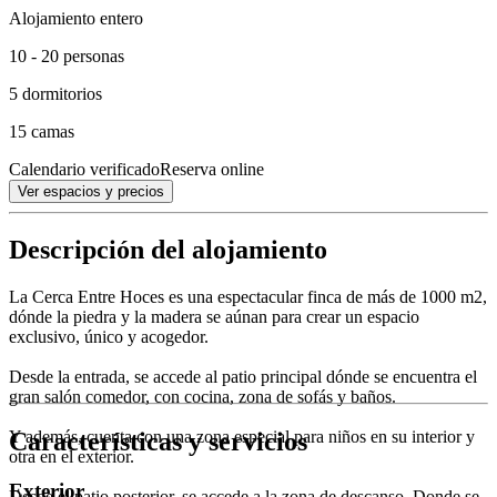
Alojamiento entero
10 - 20 personas
5 dormitorios
15 camas
Calendario verificado
Reserva online
Ver espacios y precios
Descripción del alojamiento
La Cerca Entre Hoces es una espectacular finca de más de 1000 m2,
dónde la piedra y la madera se aúnan para crear un espacio
exclusivo, único y acogedor.
Desde la entrada, se accede al patio principal dónde se encuentra el
gran salón comedor, con cocina, zona de sofás y baños.
Características y servicios
Y además, cuenta con una zona especial para niños en su interior y
otra en el exterior.
Exterior
Desde el patio posterior, se accede a la zona de descanso. Donde se