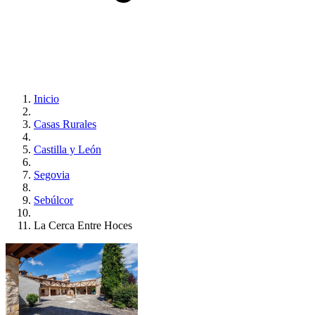
Inicio
Casas Rurales
Castilla y León
Segovia
Sebúlcor
La Cerca Entre Hoces