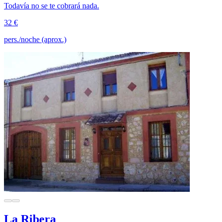
Todavía no se te cobrará nada.
32 €
pers./noche (aprox.)
La Ribera