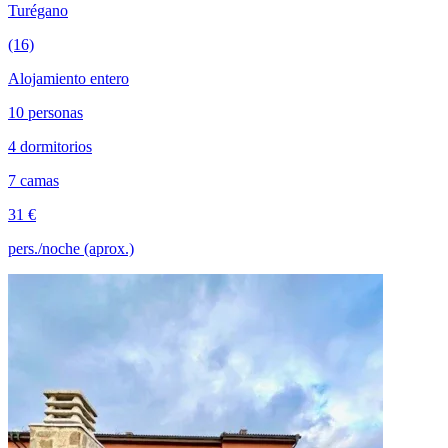
Turégano
(16)
Alojamiento entero
10 personas
4 dormitorios
7 camas
31 €
pers./noche (aprox.)