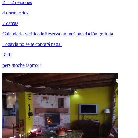
2 - 12 personas
4 dormitorios
7 camas
Calendario verificado
Reserva online
Cancelación gratuita
Todavía no se te cobrará nada.
31 €
pers./noche (aprox.)