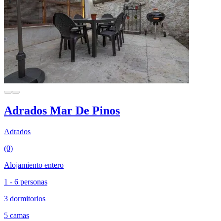
Adrados Mar De Pinos
Adrados
(0)
Alojamiento entero
1 - 6 personas
3 dormitorios
5 camas