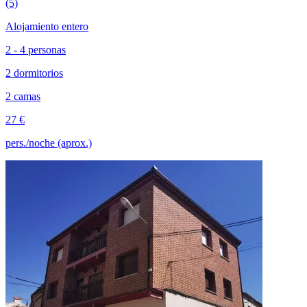
(5)
Alojamiento entero
2 - 4 personas
2 dormitorios
2 camas
27 €
pers./noche (aprox.)