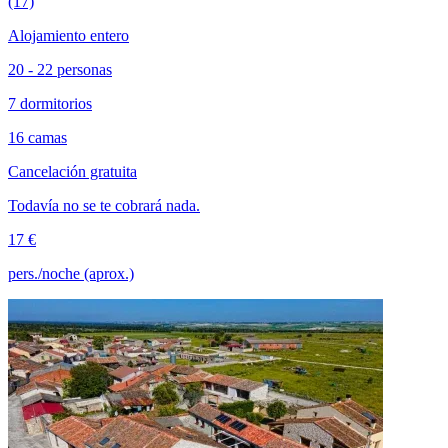
(17)
Alojamiento entero
20 - 22 personas
7 dormitorios
16 camas
Cancelación gratuita
Todavía no se te cobrará nada.
17 €
pers./noche (aprox.)