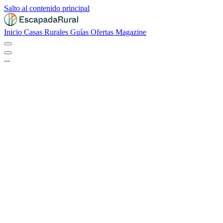
Salto al contenido principal
Inicio
Casas Rurales
Guías
Ofertas
Magazine
...