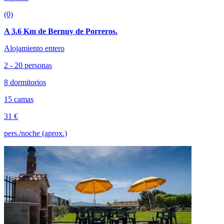
(0)
A 3.6 Km de Bernuy de Porreros.
Alojamiento entero
2 - 20 personas
8 dormitorios
15 camas
31 €
pers./noche (aprox.)