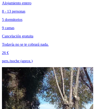
Alojamiento entero
8 - 13 personas
5 dormitorios
9 camas
Cancelación gratuita
Todavía no se te cobrará nada.
26 €
pers./noche (aprox.)