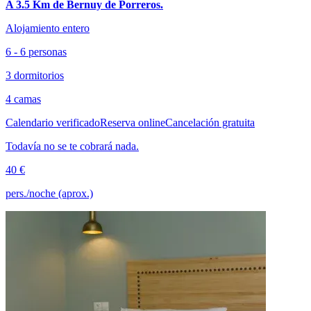
A 3.5 Km de Bernuy de Porreros.
Alojamiento entero
6 - 6 personas
3 dormitorios
4 camas
Calendario verificado
Reserva online
Cancelación gratuita
Todavía no se te cobrará nada.
40 €
pers./noche (aprox.)