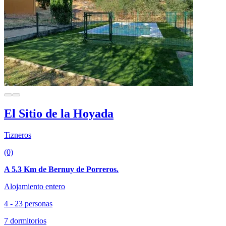
El Sitio de la Hoyada
Tizneros
(0)
A 5.3 Km de Bernuy de Porreros.
Alojamiento entero
4 - 23 personas
7 dormitorios