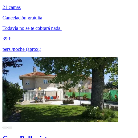
21 camas
Cancelación gratuita
Todavía no se te cobrará nada.
39 €
pers./noche (aprox.)