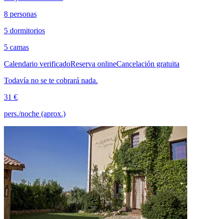
8 personas
5 dormitorios
5 camas
Calendario verificado
Reserva online
Cancelación gratuita
Todavía no se te cobrará nada.
31 €
pers./noche (aprox.)