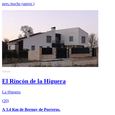
pers./noche (aprox.)
El Rincón de la Higuera
La Higuera
(20)
A 3.4 Km de Bernuy de Porreros.