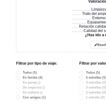
Valoració
Limpiez
Trato del prop
Entorno
Equipamie
Relación calida
Calidad del 
¿Has ido a 
Escri
Filtrar por tipo de viaje:
Filtrar por val
Todos (5)
Todos (5)
En familia (4)
5 estrellas (5
En pareja ()
4 estrellas (0
De negocios ()
3 estrellas (0
En solitario ()
2 estrellas (0
Con amigos (1)
1 estrella (0)