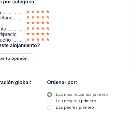
n por categoría:
a
ietario
nto
d/precio
sueño
este alojamiento?
be tu opinión
oración global:
Ordenar por:
Las más recientes primero
)
Las mejores primero
)
Las peores primero
)
)