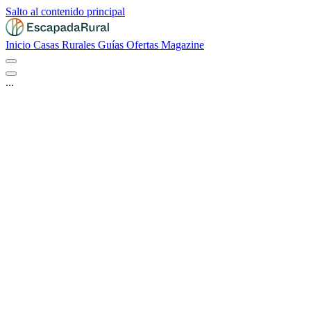
Salto al contenido principal
Inicio
Casas Rurales
Guías
Ofertas
Magazine
...