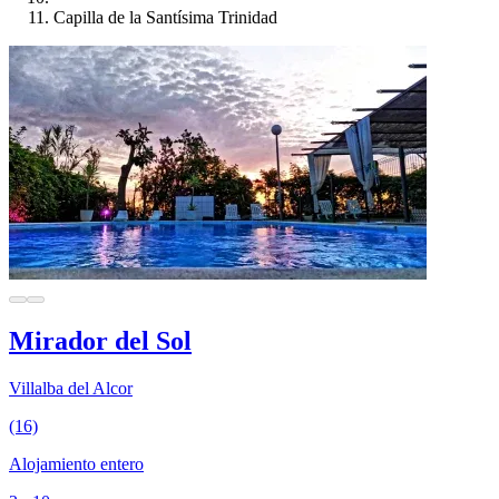
Capilla de la Santísima Trinidad
Mirador del Sol
Villalba del Alcor
(16)
Alojamiento entero