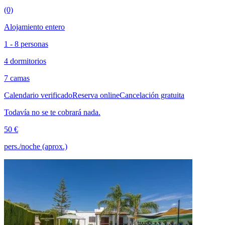
(0)
Alojamiento entero
1 - 8 personas
4 dormitorios
7 camas
Calendario verificado
Reserva online
Cancelación gratuita
Todavía no se te cobrará nada.
50 €
pers./noche (aprox.)