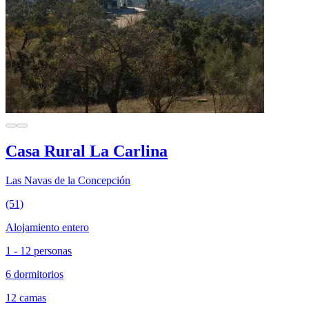
Casa Rural La Carlina
Las Navas de la Concepción
(51)
Alojamiento entero
1 - 12 personas
6 dormitorios
12 camas