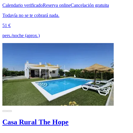
Calendario verificado
Reserva online
Cancelación gratuita
Todavía no se te cobrará nada.
51 €
pers./noche (aprox.)
Casa Rural The Hope