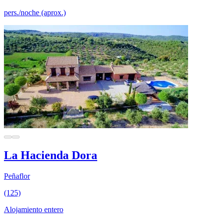
pers./noche (aprox.)
La Hacienda Dora
Peñaflor
(125)
Alojamiento entero