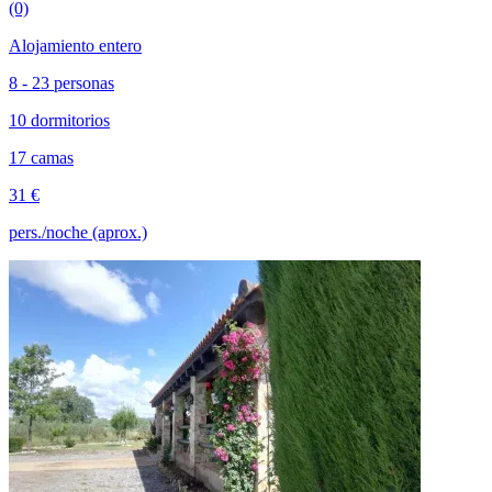
(0)
Alojamiento entero
8 - 23 personas
10 dormitorios
17 camas
31 €
pers./noche (aprox.)