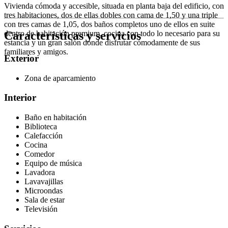
Vivienda cómoda y accesible, situada en planta baja del edificio, con
tres habitaciones, dos de ellas dobles con cama de 1,50 y una triple
con tres camas de 1,05, dos baños completos uno de ellos en suite
Características y servicios
dentro de habitación premium, cocina con todo lo necesario para su
estancia y un gran salón donde disfrutar cómodamente de sus
familiares y amigos.
Exterior
Zona de aparcamiento
Interior
Baño en habitación
Biblioteca
Calefacción
Cocina
Comedor
Equipo de música
Lavadora
Lavavajillas
Microondas
Sala de estar
Televisión