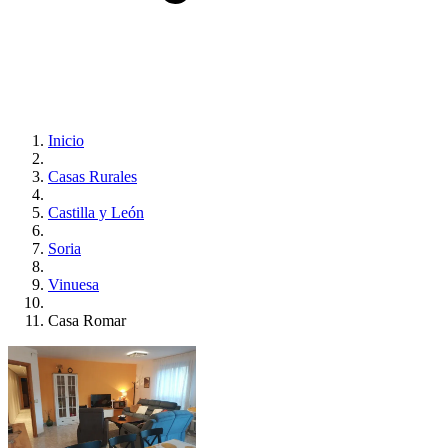
Inicio
Casas Rurales
Castilla y León
Soria
Vinuesa
Casa Romar