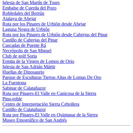
Iglesia de San Martín de Tours
Embalse de Cuerda del Pozo
Robledales del Berrún
Atalaya de Abejar
Ruta por los Pinares de Urbión desde Abejar
Laguna Negra de Urbión
Ruta por los Pinares de Urbión desde Cabrejas del Pinar
Castillo de Cabrejas del Pinar
Cascadas de Puente Rá
Necrópolis de San Miguel
Club de golf Soria
Ermita de la Virgen de Lomos de Orio
Iglesia de San Adrián Mártir
Huellas de Dinosaurio
Parque de Esculturas Tierras Altas de Lomas De Oro
La Fuentona
Sabinar de Calatañazor
Ruta por Pinares-El Valle en Canicosa de la Sierra
Pino-roble
Centro de Interpretación Sierra Cebollera
Castillo de Calatañazor
Ruta por Pinares-El Valle en Quintanar de la Sierra
Museo Etnográfico de San Andrés