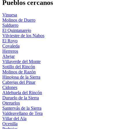
Pueblos cercanos
Vinuesa
Molinos de Duero
Salduero
El Quintanarejo
Vilviestre de los Nabos
El Royo
Covaleda
Herreros
Abejar
Villaverde del Monte
Sotillo del Rincón
Molinos de Razón
Hinojosa de la Sierra
Cabrejas del Pinar
Cidones
Aldehuela del Rincón
Duruelo de la Sierra
Oteruelos
Santervás de la Sierra
Valdeavellano de Tera
Villar del Ala
Ocenilla
Pedrajas