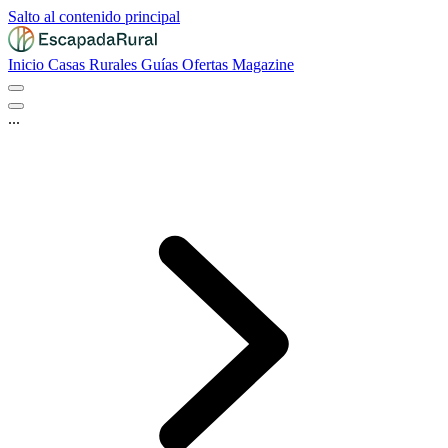
Salto al contenido principal
Inicio
Casas Rurales
Guías
Ofertas
Magazine
...