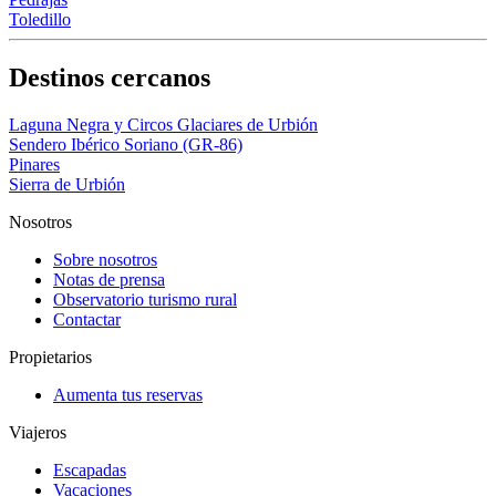
Toledillo
Destinos cercanos
Laguna Negra y Circos Glaciares de Urbión
Sendero Ibérico Soriano (GR-86)
Pinares
Sierra de Urbión
Nosotros
Sobre nosotros
Notas de prensa
Observatorio turismo rural
Contactar
Propietarios
Aumenta tus reservas
Viajeros
Escapadas
Vacaciones