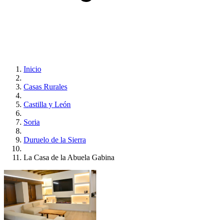
Inicio
Casas Rurales
Castilla y León
Soria
Duruelo de la Sierra
La Casa de la Abuela Gabina