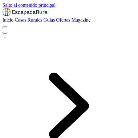
Salto al contenido principal
Inicio
Casas Rurales
Guías
Ofertas
Magazine
...