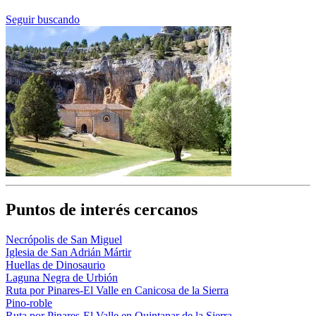
Seguir buscando
Puntos de interés cercanos
Necrópolis de San Miguel
Iglesia de San Adrián Mártir
Huellas de Dinosaurio
Laguna Negra de Urbión
Ruta por Pinares-El Valle en Canicosa de la Sierra
Pino-roble
Ruta por Pinares-El Valle en Quintanar de la Sierra