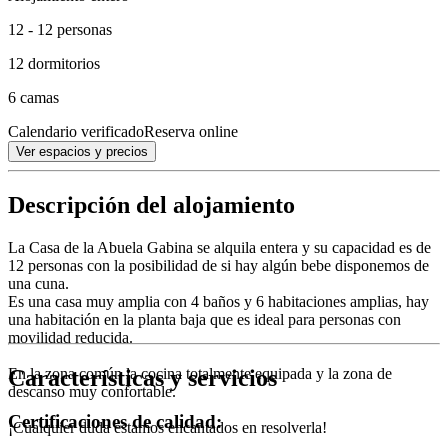
12 - 12 personas
12 dormitorios
6 camas
Calendario verificado
Reserva online
Ver espacios y precios
Descripción del alojamiento
La Casa de la Abuela Gabina se alquila entera y su capacidad es de
12 personas con la posibilidad de si hay algún bebe disponemos de
una cuna.
Es una casa muy amplia con 4 baños y 6 habitaciones amplias, hay
una habitación en la planta baja que es ideal para personas con
movilidad reducida.
Características y servicios
En la zona común la cocina totalmente equipada y la zona de
descanso muy confortable.
Certificaciones de calidad:
¡Cualquier duda estamos encantados en resolverla!