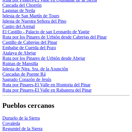
Cascada del Chorrón
Lagunas de Neila
Iglesia de San Martín de Tours
Iglesia de Nuestra Señora del Pino
Castro del Arenal
El Castillo - Palacio de san Leonardo de Yagüe
Ruta por los Pinares de Urbión desde Cabrejas del Pinar
Castillo de Cabrejas del Pinar
Embalse de Cuerda del Pozo
Atalaya de Abejar
Ruta por los Pinares de Urbión desde Abejar
Ruinas de Mansilla
Iglesia de Ntra. Sra. de la Asunción
Cascadas de Puente Rá
Sagrado Corazón de Jesús
Ruta por Pinares-El Valle en Hontoria del Pinar
Ruta por Pinares-El Valle en Rabanera del Pinar
Pueblos cercanos
Duruelo de la Sierra
Covaleda
Regumiel de la Sierra