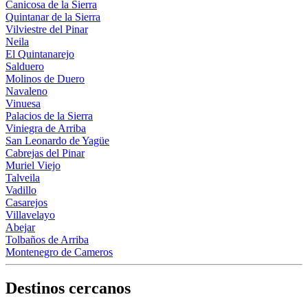
Canicosa de la Sierra
Quintanar de la Sierra
Vilviestre del Pinar
Neila
El Quintanarejo
Salduero
Molinos de Duero
Navaleno
Vinuesa
Palacios de la Sierra
Viniegra de Arriba
San Leonardo de Yagüe
Cabrejas del Pinar
Muriel Viejo
Talveila
Vadillo
Casarejos
Villavelayo
Abejar
Tolbaños de Arriba
Montenegro de Cameros
Destinos cercanos