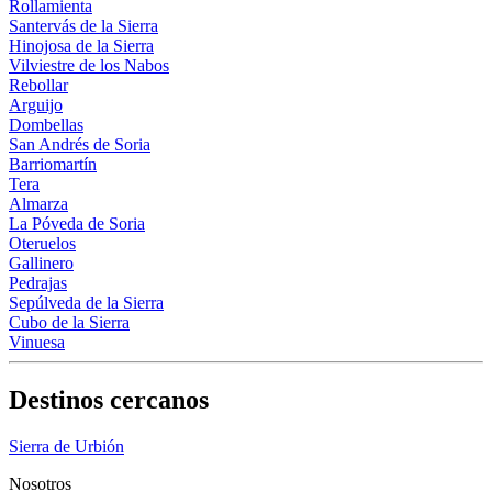
Rollamienta
Santervás de la Sierra
Hinojosa de la Sierra
Vilviestre de los Nabos
Rebollar
Arguijo
Dombellas
San Andrés de Soria
Barriomartín
Tera
Almarza
La Póveda de Soria
Oteruelos
Gallinero
Pedrajas
Sepúlveda de la Sierra
Cubo de la Sierra
Vinuesa
Destinos cercanos
Sierra de Urbión
Nosotros