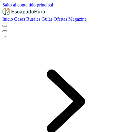
Salto al contenido principal
Inicio
Casas Rurales
Guías
Ofertas
Magazine
...