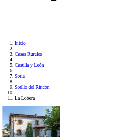
Inicio
Casas Rurales
Castilla y León
Soria
Sotillo del Rincón
La Lobera