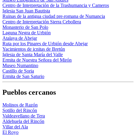
Centro de Interpretación de la Trashumancia y Cameros
Iglesia San Juan Bautista
Ruinas de la antigua ciudad pre-romana de Numancia
Centro de Interpretación Sierra Cebollera
Monasterio de San Polo
Laguna Negra de Urbión
Atalaya de Abejar
Ruta por los Pinares de Urbión desde Abejar
Yacimientos de icnitas de Bretún
Iglesia de Santa María del Valle
Ermita de Nuestra Señora del Mirón
Museo Numantino
Castillo de Soria
Ermita de San Saturio
Pueblos cercanos
Molinos de Razón
Sotillo del Rincón
Valdeavellano de Tera
Aldehuela del Rincón
Villar del Ala
El Royo