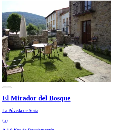
El Mirador del Bosque
La Póveda de Soria
(5)