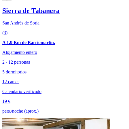
Sierra de Tabanera
San Andrés de Soria
(3)
A 1.9 Km de Barriomartín.
Alojamiento entero
2 - 12 personas
5 dormitorios
12 camas
Calendario verificado
19 €
pers./noche (aprox.)