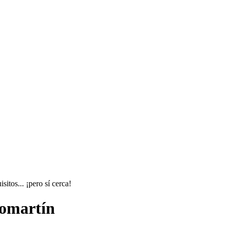
itos... ¡pero sí cerca!
iomartín