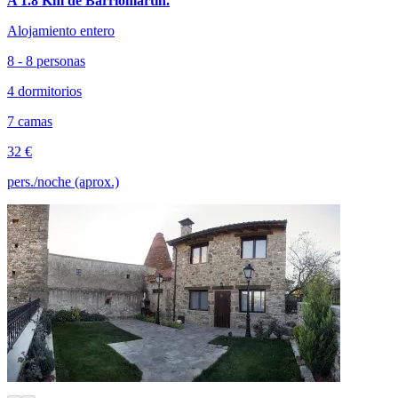
A 1.8 Km de Barriomartín.
Alojamiento entero
8 - 8 personas
4 dormitorios
7 camas
32 €
pers./noche (aprox.)