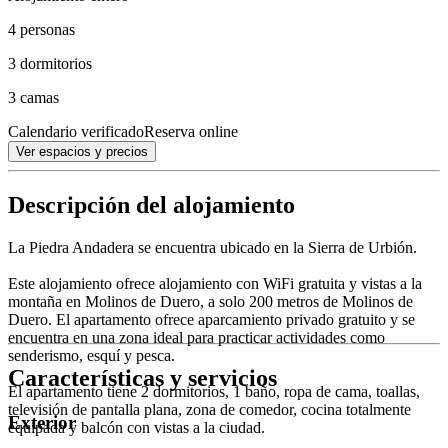
4 personas
3 dormitorios
3 camas
Calendario verificado
Reserva online
Ver espacios y precios
Descripción del alojamiento
La Piedra Andadera se encuentra ubicado en la Sierra de Urbión.
Este alojamiento ofrece alojamiento con WiFi gratuita y vistas a la
montaña en Molinos de Duero, a solo 200 metros de Molinos de
Duero. El apartamento ofrece aparcamiento privado gratuito y se
encuentra en una zona ideal para practicar actividades como
senderismo, esquí y pesca.
Características y servicios
El apartamento tiene 2 dormitorios, 1 baño, ropa de cama, toallas,
televisión de pantalla plana, zona de comedor, cocina totalmente
Exterior
equipada y balcón con vistas a la ciudad.