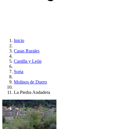
Inicio
Casas Rurales
Castilla y León
Soria
Molinos de Duero
La Piedra Andadera