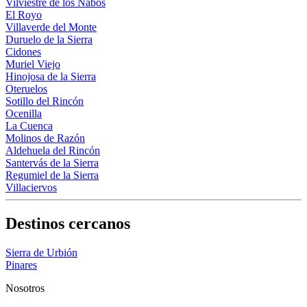
Vilviestre de los Nabos
El Royo
Villaverde del Monte
Duruelo de la Sierra
Cidones
Muriel Viejo
Hinojosa de la Sierra
Oteruelos
Sotillo del Rincón
Ocenilla
La Cuenca
Molinos de Razón
Aldehuela del Rincón
Santervás de la Sierra
Regumiel de la Sierra
Villaciervos
Destinos cercanos
Sierra de Urbión
Pinares
Nosotros