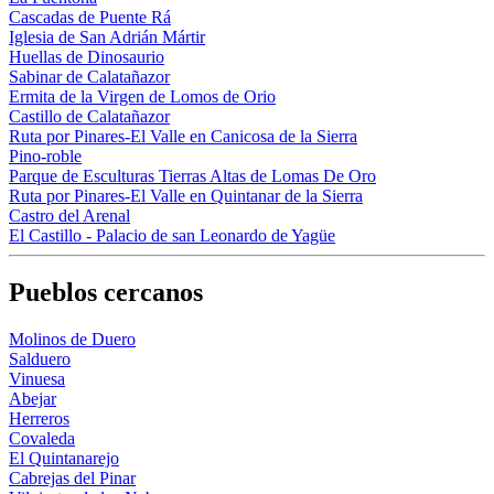
Cascadas de Puente Rá
Iglesia de San Adrián Mártir
Huellas de Dinosaurio
Sabinar de Calatañazor
Ermita de la Virgen de Lomos de Orio
Castillo de Calatañazor
Ruta por Pinares-El Valle en Canicosa de la Sierra
Pino-roble
Parque de Esculturas Tierras Altas de Lomas De Oro
Ruta por Pinares-El Valle en Quintanar de la Sierra
Castro del Arenal
El Castillo - Palacio de san Leonardo de Yagüe
Pueblos cercanos
Molinos de Duero
Salduero
Vinuesa
Abejar
Herreros
Covaleda
El Quintanarejo
Cabrejas del Pinar