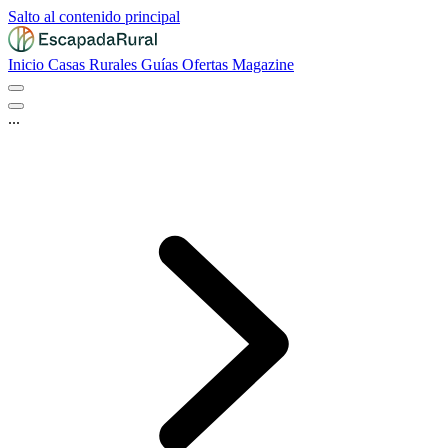
Salto al contenido principal
Inicio
Casas Rurales
Guías
Ofertas
Magazine
...