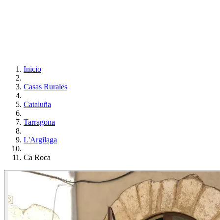
Inicio
Casas Rurales
Cataluña
Tarragona
L'Argilaga
Ca Roca