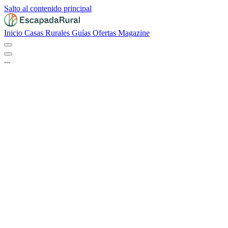
Salto al contenido principal
Inicio
Casas Rurales
Guías
Ofertas
Magazine
...