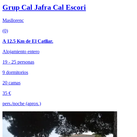
Grup Cal Jafra Cal Escori
Masllorenç
(0)
A 12.5 Km de El Catllar.
Alojamiento entero
19 - 25 personas
9 dormitorios
20 camas
35 €
pers./noche (aprox.)