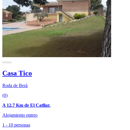
Casa Tico
Roda de Berà
(0)
A 12.7 Km de El Catllar.
Alojamiento entero
1 - 10 personas