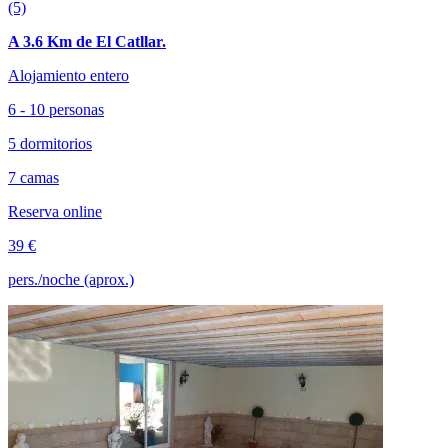
(5)
A 3.6 Km de El Catllar.
Alojamiento entero
6 - 10 personas
5 dormitorios
7 camas
Reserva online
39 €
pers./noche (aprox.)