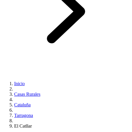
Inicio
Casas Rurales
Cataluña
Tarragona
El Catllar