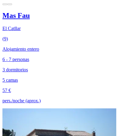
Mas Fau
El Catllar
(9)
Alojamiento entero
6 - 7 personas
3 dormitorios
5 camas
57 €
pers./noche (aprox.)