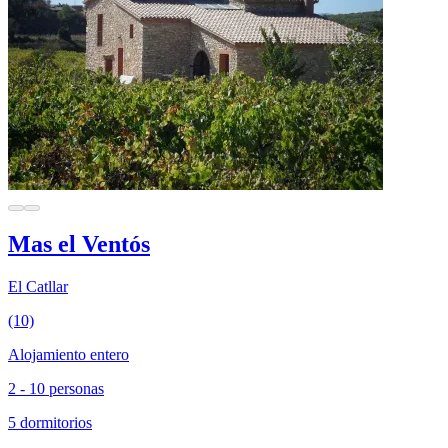
Mas el Ventós
El Catllar
(10)
Alojamiento entero
2 - 10 personas
5 dormitorios