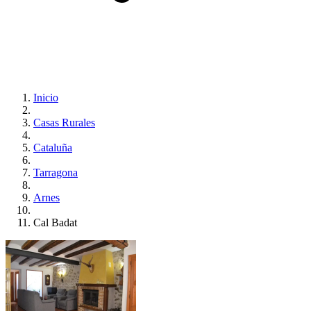
Inicio
Casas Rurales
Cataluña
Tarragona
Arnes
Cal Badat