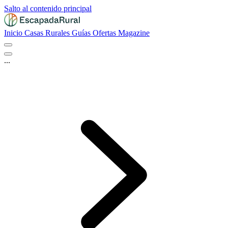
Salto al contenido principal
Inicio
Casas Rurales
Guías
Ofertas
Magazine
...