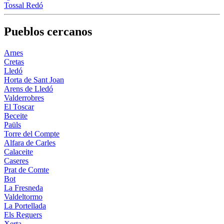
Tossal Redó
Pueblos cercanos
Arnes
Cretas
Lledó
Horta de Sant Joan
Arens de Lledó
Valderrobres
El Toscar
Beceite
Paüls
Torre del Compte
Alfara de Carles
Calaceite
Caseres
Prat de Comte
Bot
La Fresneda
Valdeltormo
La Portellada
Els Reguers
Xerta