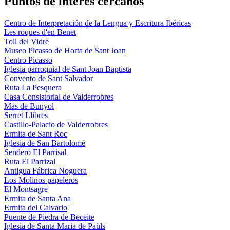
Puntos de interés cercanos
Centro de Interpretación de la Lengua y Escritura Ibéricas
Les roques d'en Benet
Toll del Vidre
Museo Picasso de Horta de Sant Joan
Centro Picasso
Iglesia parroquial de Sant Joan Baptista
Convento de Sant Salvador
Ruta La Pesquera
Casa Consistorial de Valderrobres
Mas de Bunyol
Serret Llibres
Castillo-Palacio de Valderrobres
Ermita de Sant Roc
Iglesia de San Bartolomé
Sendero El Parrisal
Ruta El Parrizal
Antigua Fábrica Noguera
Los Molinos papeleros
El Montsagre
Ermita de Santa Ana
Ermita del Calvario
Puente de Piedra de Beceite
Iglesia de Santa Maria de Paüls