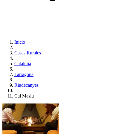
Inicio
Casas Rurales
Cataluña
Tarragona
Riudecanyes
Cal Masiu