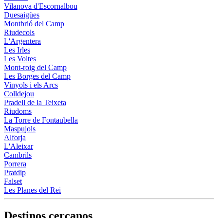
Vilanova d'Escornalbou
Duesaigües
Montbrió del Camp
Riudecols
L'Argentera
Les Irles
Les Voltes
Mont-roig del Camp
Les Borges del Camp
Vinyols i els Arcs
Colldejou
Pradell de la Teixeta
Riudoms
La Torre de Fontaubella
Maspujols
Alforja
L'Aleixar
Cambrils
Porrera
Pratdip
Falset
Les Planes del Rei
Destinos cercanos