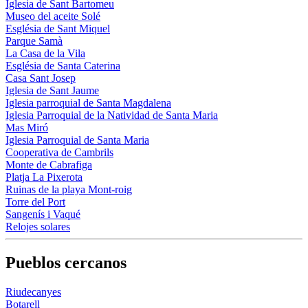
Iglesia de Sant Bartomeu
Museo del aceite Solé
Església de Sant Miquel
Parque Samà
La Casa de la Vila
Església de Santa Caterina
Casa Sant Josep
Iglesia de Sant Jaume
Iglesia parroquial de Santa Magdalena
Iglesia Parroquial de la Natividad de Santa Maria
Mas Miró
Iglesia Parroquial de Santa Maria
Cooperativa de Cambrils
Monte de Cabrafiga
Platja La Pixerota
Ruinas de la playa Mont-roig
Torre del Port
Sangenís i Vaqué
Relojes solares
Pueblos cercanos
Riudecanyes
Botarell