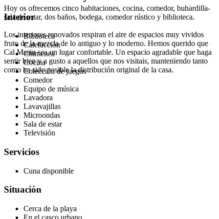
Hoy os ofrecemos cinco habitaciones, cocina, comedor, buhardilla-
Interior
sala de estar, dos baños, bodega, comedor rústico y biblioteca.
Los interiores renovados respiran el aire de espacios muy vividos
Biblioteca
fruto de la mezcla de lo antiguo y lo moderno. Hemos querido que
Calefacción
Cal Masiu sea un lugar confortable. Un espacio agradable que haga
Chimenea
sentir bien y a gusto a aquellos que nos visitais, manteniendo tanto
Cocina
como ha sido posible la distribución original de la casa.
Colección de juegos
Comedor
Equipo de música
Lavadora
Lavavajillas
Microondas
Sala de estar
Televisión
Servicios
Cuna disponible
Situación
Cerca de la playa
En el casco urbano