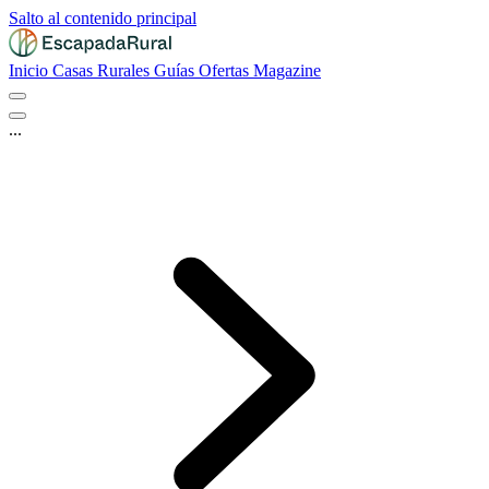
Salto al contenido principal
Inicio
Casas Rurales
Guías
Ofertas
Magazine
...