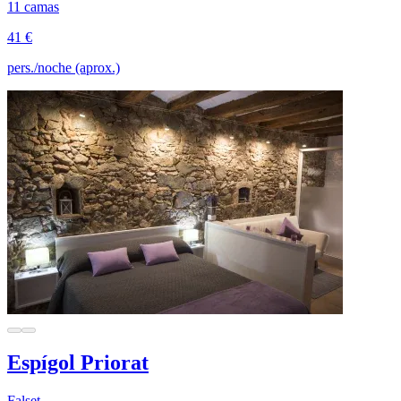
11 camas
41 €
pers./noche (aprox.)
Espígol Priorat
Falset