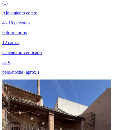
(1)
Alojamiento entero
4 - 15 personas
9 dormitorios
12 camas
Calendario verificado
31 €
pers./noche (aprox.)