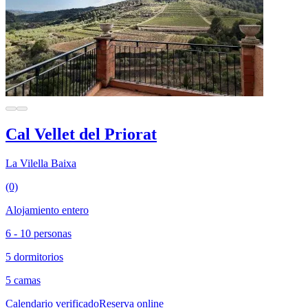
Cal Vellet del Priorat
La Vilella Baixa
(0)
Alojamiento entero
6 - 10 personas
5 dormitorios
5 camas
Calendario verificado
Reserva online