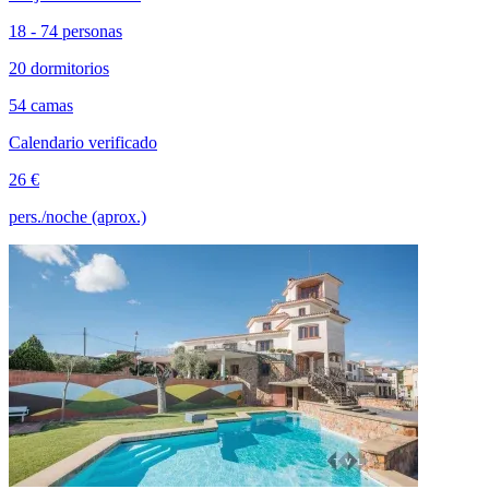
18 - 74 personas
20 dormitorios
54 camas
Calendario verificado
26 €
pers./noche (aprox.)