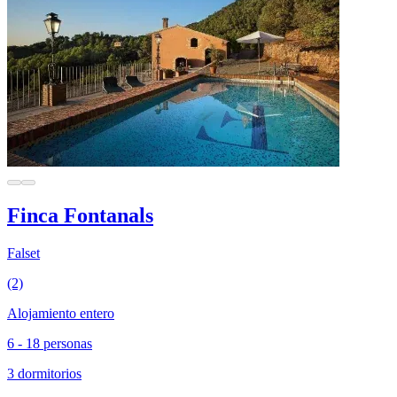
Finca Fontanals
Falset
(2)
Alojamiento entero
6 - 18 personas
3 dormitorios