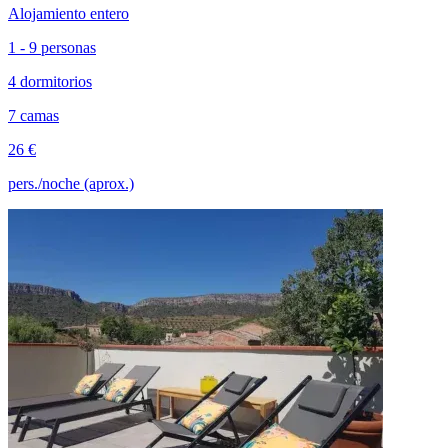
Alojamiento entero
1 - 9 personas
4 dormitorios
7 camas
26 €
pers./noche (aprox.)