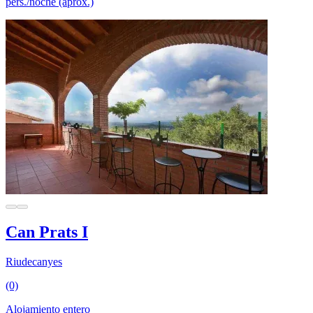
pers./noche (aprox.)
Can Prats I
Riudecanyes
(0)
Alojamiento entero