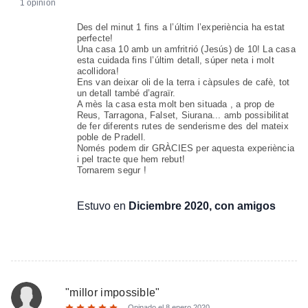
1 opinión
Des del minut 1 fins a l’últim l’experiència ha estat
perfecte!
Una casa 10 amb un amfritrió (Jesús) de 10! La casa
esta cuidada fins l’últim detall, súper neta i molt
acollidora!
Ens van deixar oli de la terra i càpsules de cafè, tot
un detall també d’agraïr.
A mès la casa esta molt ben situada , a prop de
Reus, Tarragona, Falset, Siurana... amb possibilitat
de fer diferents rutes de senderisme des del mateix
poble de Pradell.
Només podem dir GRÀCIES per aquesta experiència
i pel tracte que hem rebut!
Tornarem segur !
Estuvo en
Diciembre 2020, con amigos
"
millor impossible
"
Opinado el
8 enero 2020