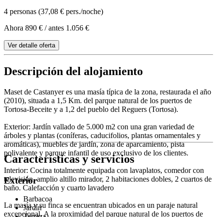
4 personas (37,08 € pers./noche)
Ahora 890 €
/ antes 1.056 €
Ver detalle oferta
Descripción del alojamiento
Maset de Castanyer es una masía típica de la zona, restaurada el año
(2010), situada a 1,5 Km. del parque natural de los puertos de
Tortosa-Beceite y a 1,2 del pueblo del Reguers (Tortosa).
Exterior: Jardín vallado de 5.000 m2 con una gran variedad de
árboles y plantas (coníferas, caducifolios, plantas ornamentales y
aromáticas), muebles de jardín, zona de aparcamiento, pista
polivalente y parque infantil de uso exclusivo de los clientes.
Características y servicios
Interior: Cocina totalmente equipada con lavaplatos, comedor con
televisión, amplio altillo mirador, 2 habitaciones dobles, 2 cuartos de
Exterior
baño. Calefacción y cuarto lavadero
Barbacoa
La masía y su finca se encuentran ubicados en un paraje natural
Jardín
excepcional. A la proximidad del parque natural de los puertos de
Terraza