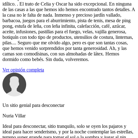
idílico. . El trato de Celia y Oscar ha sido excepcional. En ninguna
de las casas a las que hemos ido hemos encontrado tantos detalles. A
la casa no le falta de nada. Inmenso y precioso jardín vallado,
barbacoa, juegos para el aburrimiento, pista de tenis, mesa de ping
pong, estufa de leña, con leña infinita, calefacción, café, azúcar,
aceite, infusiones, pastillas para el fuego, velas, vajilla generosa,
botiquín con todo tipo de productos, utensilios de costura, linternas,
pilas.... Seguro que me olvido algo, pero es que son tantas cosas,
que hemos venido sorprendidos por tanta generosidad. Ah, y las
camas son comodísinas, con sus almohadas de látex. Hemos
dormido como bebés. Sin duda, volveremos.
Ver opinión completa
Un sitio genial para desconectar
Nuria Villar
Ideal para desconectar, sitio tranquilo, solo se oyen los pajaros y
ideal para hacer senderismo, y por la noche contemplar las estrellas,
terreno super grande para tomar el sol o la sombra y jugar al pin