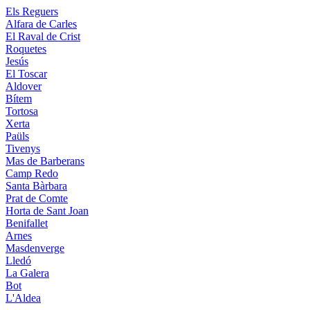
Els Reguers
Alfara de Carles
El Raval de Crist
Roquetes
Jesús
El Toscar
Aldover
Bítem
Tortosa
Xerta
Paüls
Tivenys
Mas de Barberans
Camp Redo
Santa Bàrbara
Prat de Comte
Horta de Sant Joan
Benifallet
Arnes
Masdenverge
Lledó
La Galera
Bot
L'Aldea