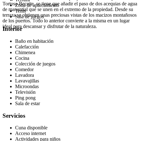
Tortosa-Beceite, se tiene que añadir el paso de dos acequias de agua
Zona de aparcamiento
de manantial que se unen en el extremo de la propiedad. Desde su
Tenis
terraza se obtienen unas preciosas vistas de los macizos montañosos
Sala de juegos
de los puertos. Todo lo anterior convierte a la misma en un lugar
ideal para descansar y disfrutar de la naturaleza.
Interior
Baño en habitación
Calefacción
Chimenea
Cocina
Colección de juegos
Comedor
Lavadora
Lavavajillas
Microondas
Televisión
Ping pong
Sala de estar
Servicios
Cuna disponible
Acceso internet
Actividades para niños