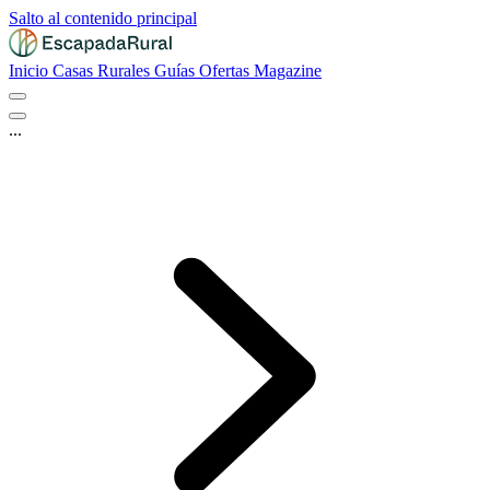
Salto al contenido principal
Inicio
Casas Rurales
Guías
Ofertas
Magazine
...