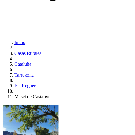
Inicio
Casas Rurales
Cataluña
Tarragona
Els Reguers
Maset de Castanyer