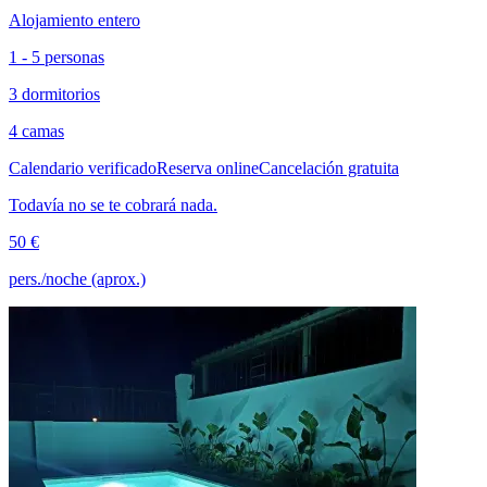
Alojamiento entero
1 - 5 personas
3 dormitorios
4 camas
Calendario verificado
Reserva online
Cancelación gratuita
Todavía no se te cobrará nada.
50 €
pers./noche (aprox.)