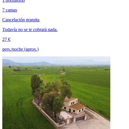
1 dormitorio
7 camas
Cancelación gratuita
Todavía no se te cobrará nada.
27 €
pers./noche (aprox.)