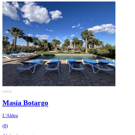
Masía Botargo
L'Aldea
(8)