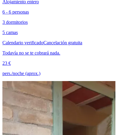
Alojamiento entero
6 - 6 personas
3 dormitorios
5 camas
Calendario verificado
Cancelación gratuita
Todavía no se te cobrará nada.
23 €
pers./noche (aprox.)