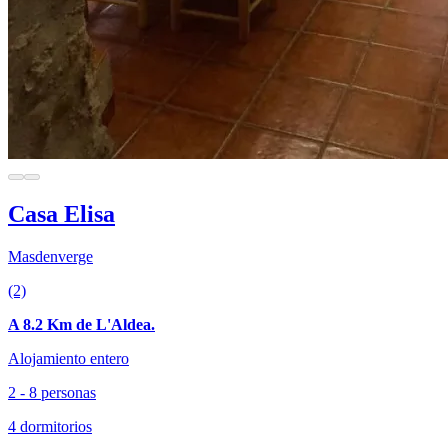
Casa Elisa
Masdenverge
(2)
A 8.2 Km de L'Aldea.
Alojamiento entero
2 - 8 personas
4 dormitorios