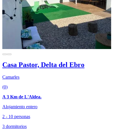
Casa Pastor, Delta del Ebro
Camarles
(0)
A 3 Km de L'Aldea.
Alojamiento entero
2 - 10 personas
3 dormitorios