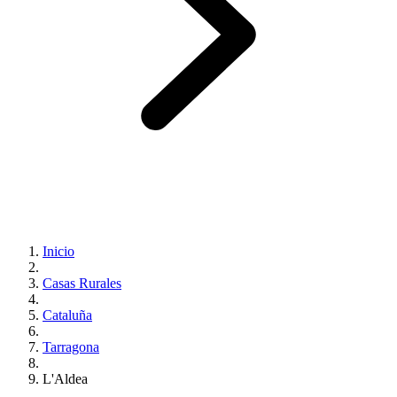
Inicio
Casas Rurales
Cataluña
Tarragona
L'Aldea