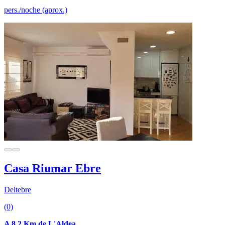
pers./noche (aprox.)
Casa Riumar Ebre
Deltebre
(0)
A 8.2 Km de L'Aldea.