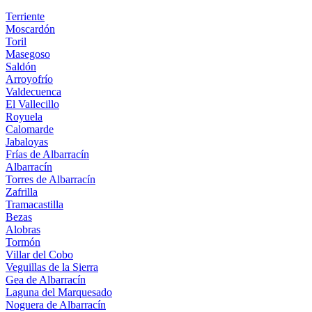
Terriente
Moscardón
Toril
Masegoso
Saldón
Arroyofrío
Valdecuenca
El Vallecillo
Royuela
Calomarde
Jabaloyas
Frías de Albarracín
Albarracín
Torres de Albarracín
Zafrilla
Tramacastilla
Bezas
Alobras
Tormón
Villar del Cobo
Veguillas de la Sierra
Gea de Albarracín
Laguna del Marquesado
Noguera de Albarracín