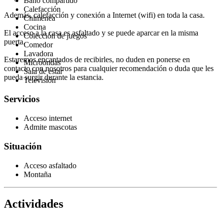
Baño compartido
Calefacción
Además, calefacción y conexión a Internet (wifi) en toda la casa.
Chimenea
Cocina
El acceso a la casa es asfaltado y se puede aparcar en la misma
Colección de juegos
puerta.
Comedor
Lavadora
Estaremos encantados de recibirles, no duden en ponerse en
Microondas
contacto con nosotros para cualquier recomendación o duda que les
Sala de estar
pueda surgir durante la estancia.
Televisión
Servicios
Acceso internet
Admite mascotas
Situación
Acceso asfaltado
Montaña
Actividades