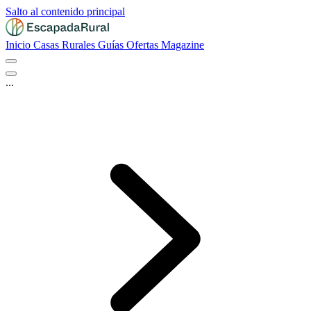
Salto al contenido principal
Inicio
Casas Rurales
Guías
Ofertas
Magazine
...