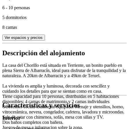
6 - 10 personas
5 dormitorios
8 camas
Ver espacios y precios
Descripción del alojamiento
La casa del Chorillo está situada en Terriente, un bonito pueblo en
plena Sierra de Albarracín, ideal para disfrutar de la tranquilidad y la
naturaleza. A 20km de Albarracin y a 49km de Teruel.
La vivienda es amplia y luminosa, decorada con sencillez y
cuidando los detalles para que se sientan como en casa.
Tiene capacidad para 10 personas, distribuidas en 5 habitaciones
disponibles; 4 camas de matrimonio y 2 camas individuales
Características y servicios
Ofrecemos cocina totalmente equipada: Menaje y utensilios, horno,
vitrocerámica, nevera, congelador, cafetera, lavadora y microondas.
Sala de estar con chimenea, sofás, mesa con sillas y TV.
Interior
Dos baños completos con bañera.
Juegos de mesa e informacion sobre la zona.