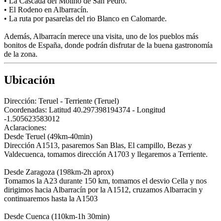
• La Cascada del Molino de San Pedro.
• El Rodeno en Albarracín.
• La ruta por pasarelas del rio Blanco en Calomarde.
Además, Albarracín merece una visita, uno de los pueblos más
bonitos de España, donde podrán disfrutar de la buena gastronomía
de la zona.
Ubicación
Dirección:
Teruel - Terriente (Teruel)
Coordenadas:
Latitud 40.297398194374 - Longitud
-1.505623583012
Aclaraciones:
Desde Teruel (49km-40min)
Dirección A1513, pasaremos San Blas, El campillo, Bezas y
Valdecuenca, tomamos dirección A1703 y llegaremos a Terriente.
Desde Zaragoza (198km-2h aprox)
Tomamos la A23 durante 150 km, tomamos el desvio Cella y nos
dirigimos hacia Albarracín por la A1512, cruzamos Albarracin y
continuaremos hasta la A1503
Desde Cuenca (110km-1h 30min)