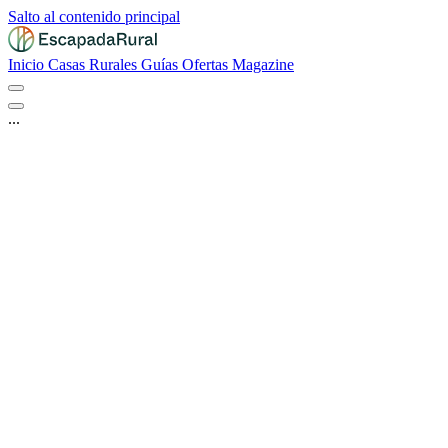
Salto al contenido principal
Inicio
Casas Rurales
Guías
Ofertas
Magazine
...