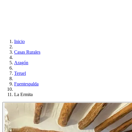
Inicio
Casas Rurales
Aragón
Teruel
Fuentespalda
La Ermita