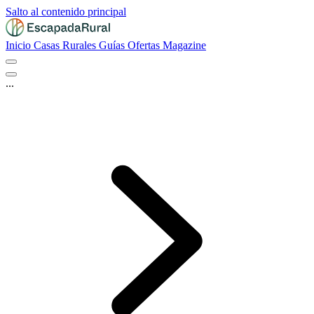
Salto al contenido principal
Inicio
Casas Rurales
Guías
Ofertas
Magazine
...