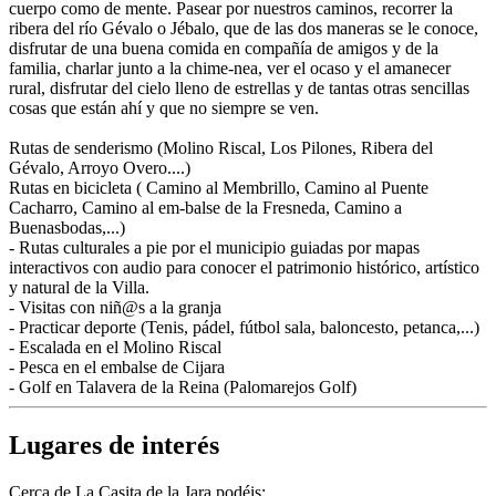
cuerpo como de mente. Pasear por nuestros caminos, recorrer la
ribera del río Gévalo o Jébalo, que de las dos maneras se le conoce,
disfrutar de una buena comida en compañía de amigos y de la
familia, charlar junto a la chime-nea, ver el ocaso y el amanecer
rural, disfrutar del cielo lleno de estrellas y de tantas otras sencillas
cosas que están ahí y que no siempre se ven.
Rutas de senderismo (Molino Riscal, Los Pilones, Ribera del
Gévalo, Arroyo Overo....)
Rutas en bicicleta ( Camino al Membrillo, Camino al Puente
Cacharro, Camino al em-balse de la Fresneda, Camino a
Buenasbodas,...)
- Rutas culturales a pie por el municipio guiadas por mapas
interactivos con audio para conocer el patrimonio histórico, artístico
y natural de la Villa.
- Visitas con niñ@s a la granja
- Practicar deporte (Tenis, pádel, fútbol sala, baloncesto, petanca,...)
- Escalada en el Molino Riscal
- Pesca en el embalse de Cijara
- Golf en Talavera de la Reina (Palomarejos Golf)
Lugares de interés
Cerca de La Casita de la Jara podéis: