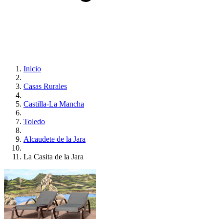
Inicio
Casas Rurales
Castilla-La Mancha
Toledo
Alcaudete de la Jara
La Casita de la Jara