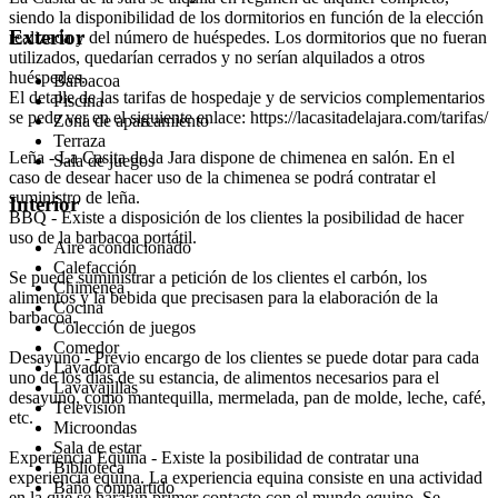
siendo la disponibilidad de los dormitorios en función de la elección
Exterior
realizada y del número de huéspedes. Los dormitorios que no fueran
utilizados, quedarían cerrados y no serían alquilados a otros
huéspedes.
Barbacoa
El detalle de las tarifas de hospedaje y de servicios complementarios
Piscina
se pede ver en el siguiente enlace: https://lacasitadelajara.com/tarifas/
Zona de aparcamiento
Terraza
Leña - La Casita de la Jara dispone de chimenea en salón. En el
Sala de juegos
caso de desear hacer uso de la chimenea se podrá contratar el
suministro de leña.
Interior
BBQ - Existe a disposición de los clientes la posibilidad de hacer
uso de la barbacoa portátil.
Aire acondicionado
Calefacción
Se puede suministrar a petición de los clientes el carbón, los
Chimenea
alimentos y la bebida que precisasen para la elaboración de la
Cocina
barbacoa.
Colección de juegos
Comedor
Desayuno - Previo encargo de los clientes se puede dotar para cada
Lavadora
uno de los días de su estancia, de alimentos necesarios para el
Lavavajillas
desayuno, como mantequilla, mermelada, pan de molde, leche, café,
Televisión
etc.
Microondas
Sala de estar
Experiencia Equina - Existe la posibilidad de contratar una
Biblioteca
experiencia equina. La experiencia equina consiste en una actividad
Baño compartido
en la que se hará un primer contacto con el mundo equino. Se