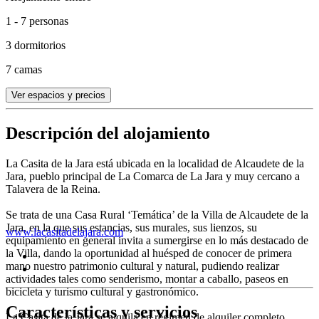
1 - 7 personas
3 dormitorios
7 camas
Ver espacios y precios
Descripción del alojamiento
La Casita de la Jara está ubicada en la localidad de Alcaudete de la
Jara, pueblo principal de La Comarca de La Jara y muy cercano a
Talavera de la Reina.
Se trata de una Casa Rural ‘Temática’ de la Villa de Alcaudete de la
Jara, en la que sus estancias, sus murales, sus lienzos, su
www.lacasitadelajara.com
equipamiento en general invita a sumergirse en lo más destacado de
la Villa, dando la oportunidad al huésped de conocer de primera
mano nuestro patrimonio cultural y natural, pudiendo realizar
actividades tales como senderismo, montar a caballo, paseos en
bicicleta y turismo cultural y gastronómico.
Características y servicios
La Casita de la Jara se alquila en régimen de alquiler completo,