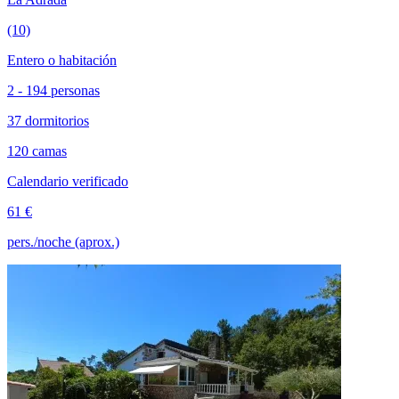
(10)
Entero o habitación
2 - 194 personas
37 dormitorios
120 camas
Calendario verificado
61 €
pers./noche (aprox.)