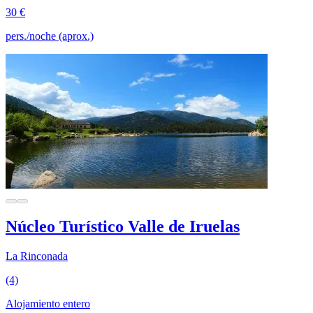
30 €
pers./noche (aprox.)
Núcleo Turístico Valle de Iruelas
La Rinconada
(4)
Alojamiento entero