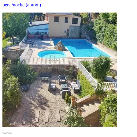
pers./noche (aprox.)