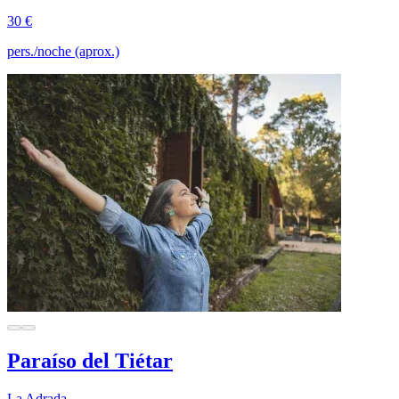
30 €
pers./noche (aprox.)
Paraíso del Tiétar
La Adrada