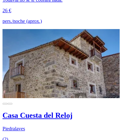
26 €
pers./noche (aprox.)
Casa Cuesta del Reloj
Piedralaves
(2)