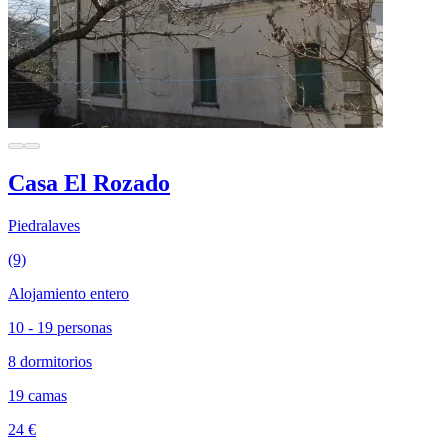
Casa El Rozado
Piedralaves
(9)
Alojamiento entero
10 - 19 personas
8 dormitorios
19 camas
24 €