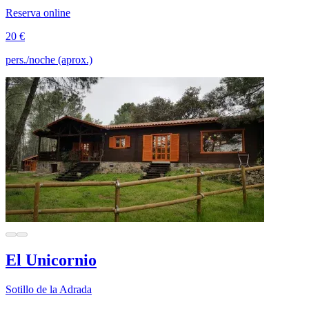
Reserva online
20 €
pers./noche (aprox.)
El Unicornio
Sotillo de la Adrada