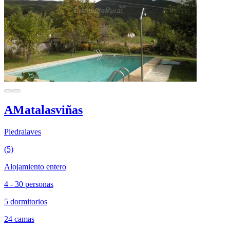
AMatalasviñas
Piedralaves
(5)
Alojamiento entero
4 - 30 personas
5 dormitorios
24 camas