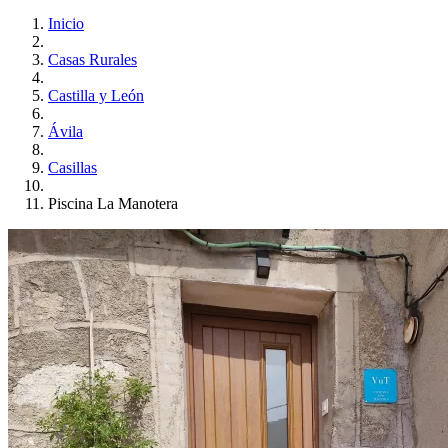
Inicio
Casas Rurales
Castilla y León
Ávila
Casillas
Piscina La Manotera