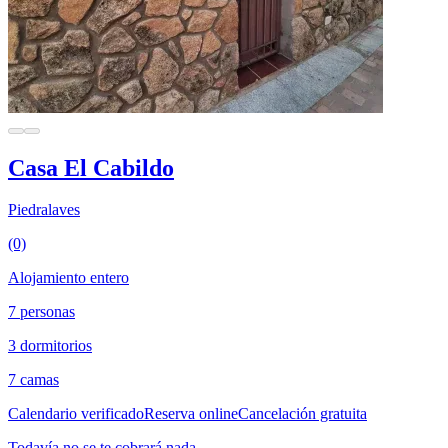
Casa El Cabildo
Piedralaves
(0)
Alojamiento entero
7 personas
3 dormitorios
7 camas
Calendario verificado
Reserva online
Cancelación gratuita
Todavía no se te cobrará nada.