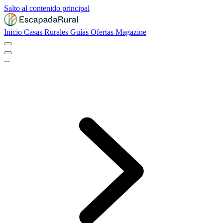
Salto al contenido principal
Inicio
Casas Rurales
Guías
Ofertas
Magazine
...