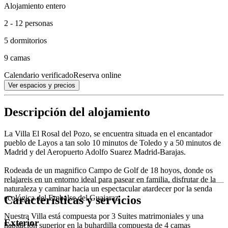
Alojamiento entero
2 - 12 personas
5 dormitorios
9 camas
Calendario verificado
Reserva online
Ver espacios y precios
Descripción del alojamiento
La Villa El Rosal del Pozo, se encuentra situada en el encantador
pueblo de Layos a tan solo 10 minutos de Toledo y a 50 minutos de
Madrid y del Aeropuerto Adolfo Suarez Madrid-Barajas.
Rodeada de un magnifico Campo de Golf de 18 hoyos, donde os
relajareis en un entorno ideal para pasear en familia, disfrutar de la
naturaleza y caminar hacia un espectacular atardecer por la senda
Características y servicios
ecológica del Embalse del Guajaraz.
Nuestra Villa está compuesta por 3 Suites matrimoniales y una
Exterior
habitación superior en la buhardilla compuesta de 4 camas