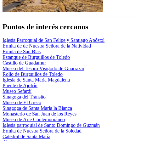
Puntos de interés cercanos
Iglesia Parroquial de San Felipe y Santiago Apóstol
Ermita de de Nuestra Señora de la Natividad
Ermita de San Blas
Estanque de Burguillos de Toledo
Castillo de Guadamur
Museo del Tesoro Visigodo de Guarrazar
Rollo de Burguillos de Toledo
Iglesia de Santa María Magdalena
Puente de Ajofrín
Museo Sefardí
Sinagoga del Tránsito
Museo de El Greco
Sinagoga de Santa María la Blanca
Monasterio de San Juan de los Reyes
Museo de Arte Contemporáneo
Iglesia parroquial de Santo Domingo de Guzmán
Ermita de Nuestra Señora de la Soledad
Catedral de Santa María