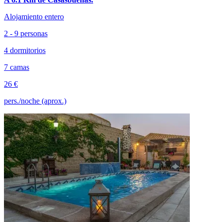
Alojamiento entero
2 - 9 personas
4 dormitorios
7 camas
26 €
pers./noche (aprox.)