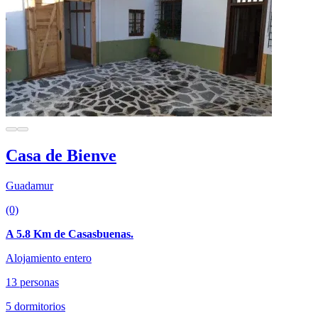
Casa de Bienve
Guadamur
(0)
A 5.8 Km de Casasbuenas.
Alojamiento entero
13 personas
5 dormitorios