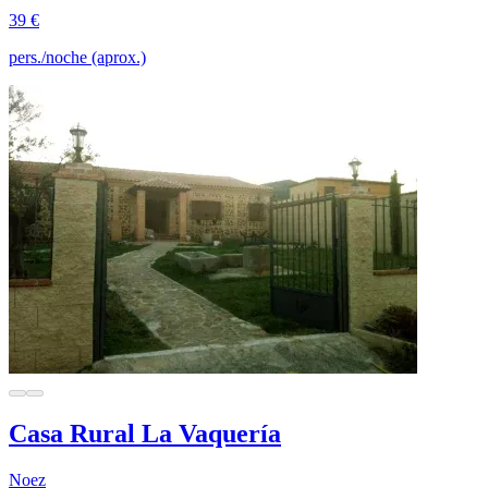
39 €
pers./noche (aprox.)
Casa Rural La Vaquería
Noez