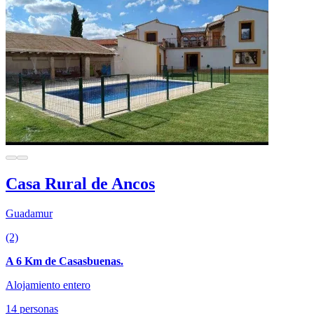
Casa Rural de Ancos
Guadamur
(2)
A 6 Km de Casasbuenas.
Alojamiento entero
14 personas