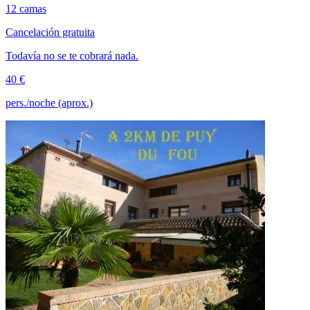
12 camas
Cancelación gratuita
Todavía no se te cobrará nada.
40 €
pers./noche (aprox.)