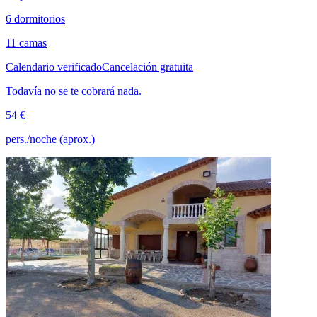
6 dormitorios
11 camas
Calendario verificado
Cancelación gratuita
Todavía no se te cobrará nada.
54 €
pers./noche (aprox.)