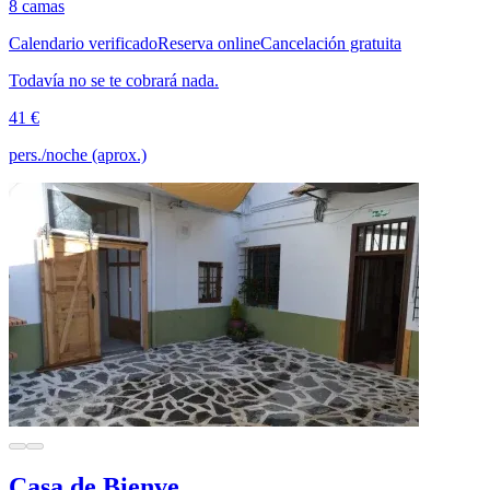
8 camas
Calendario verificado
Reserva online
Cancelación gratuita
Todavía no se te cobrará nada.
41 €
pers./noche (aprox.)
Casa de Bienve