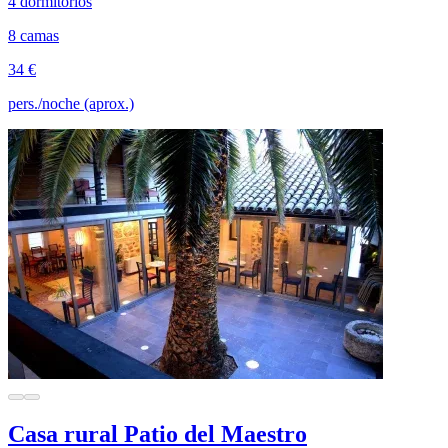
4 dormitorios
8 camas
34 €
pers./noche (aprox.)
Casa rural Patio del Maestro