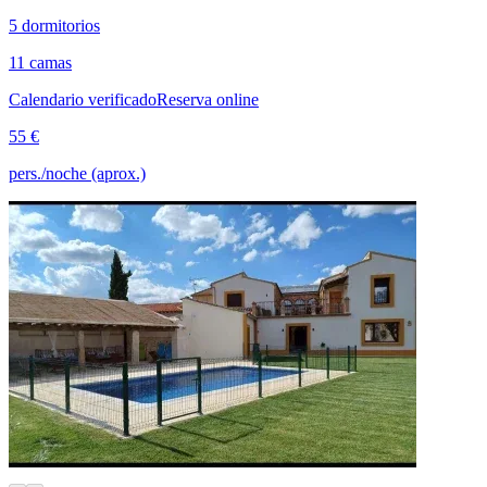
5 dormitorios
11 camas
Calendario verificado
Reserva online
55 €
pers./noche (aprox.)