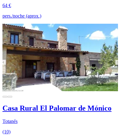
64 €
pers./noche (aprox.)
Casa Rural El Palomar de Mónico
Totanés
(10)