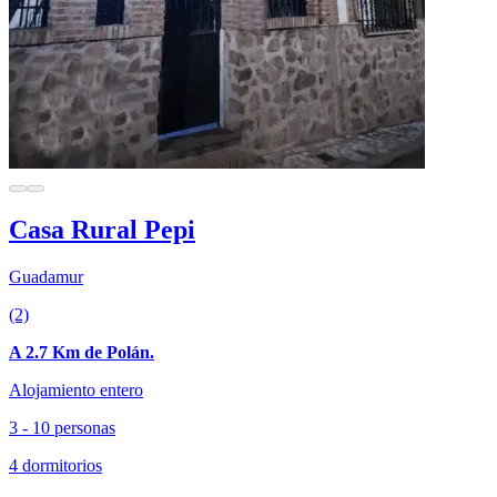
Casa Rural Pepi
Guadamur
(2)
A 2.7 Km de Polán.
Alojamiento entero
3 - 10 personas
4 dormitorios