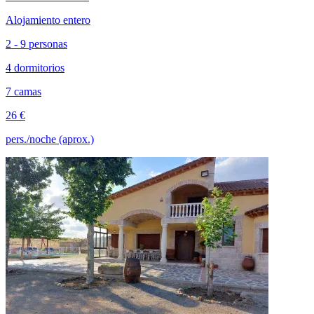
Alojamiento entero
2 - 9 personas
4 dormitorios
7 camas
26 €
pers./noche (aprox.)