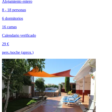
Alojamiento entero
8 - 18 personas
6 dormitorios
16 camas
Calendario verificado
29 €
pers./noche (aprox.)