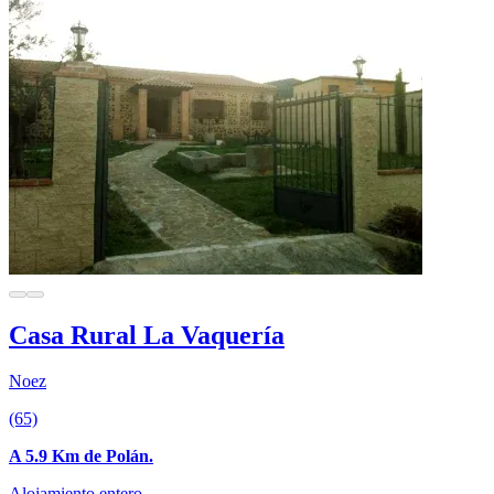
Casa Rural La Vaquería
Noez
(65)
A 5.9 Km de Polán.
Alojamiento entero