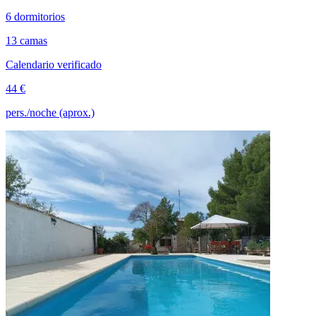
6 dormitorios
13 camas
Calendario verificado
44 €
pers./noche (aprox.)