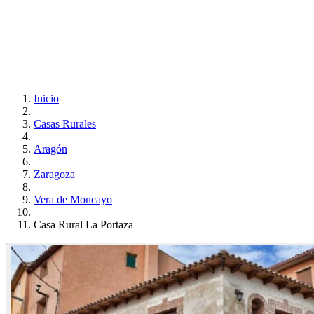
Inicio
Casas Rurales
Aragón
Zaragoza
Vera de Moncayo
Casa Rural La Portaza