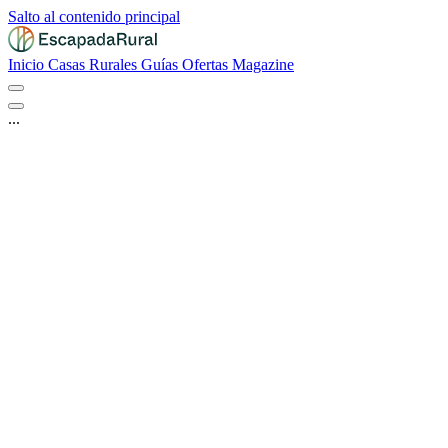
Salto al contenido principal
Inicio
Casas Rurales
Guías
Ofertas
Magazine
...