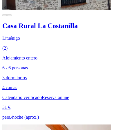
Casa Rural La Costanilla
Lituénigo
(2)
Alojamiento entero
6 - 6 personas
3 dormitorios
4 camas
Calendario verificado
Reserva online
31 €
pers./noche (aprox.)