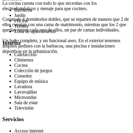
La cocina cuenta con todo lo que necesitas con los
electrodomésticos y menaje para que cocines.
Barbacoa
Jardín
Consta de 4 dormitorios dobles, que se reparten de manera que 2 de
Piscina
ellos cuentan con una cama de matrimonio, mientras que los 2 que
Terraza
quedan tienen cada uno de ellos, un par de camas individuales.
Zona de aparcamiento
Un baño completo, y un funcional aseo. En el exterior tenemos
Interior
amplios jardines con la barbacoa, una piscina e instalaciones
deportivas en la urbanización.
Calefacción
Chimenea
Cocina
Colección de juegos
Comedor
Equipo de música
Lavadora
Lavavajillas
Microondas
Sala de estar
Televisión
Servicios
Acceso internet