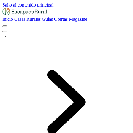
Salto al contenido principal
Inicio
Casas Rurales
Guías
Ofertas
Magazine
...