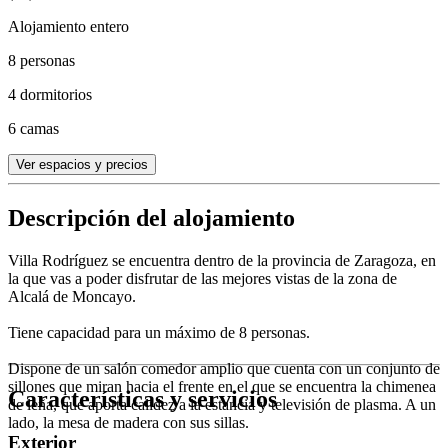
Alojamiento entero
8 personas
4 dormitorios
6 camas
Ver espacios y precios
Descripción del alojamiento
Villa Rodríguez se encuentra dentro de la provincia de Zaragoza, en
la que vas a poder disfrutar de las mejores vistas de la zona de
Alcalá de Moncayo.
Tiene capacidad para un máximo de 8 personas.
Dispone de un salón comedor amplio que cuenta con un conjunto de
sillones que miran hacia el frente en el que se encuentra la chimenea
Características y servicios
de leña, que aporta calidez a la estancia y televisión de plasma. A un
lado, la mesa de madera con sus sillas.
Exterior