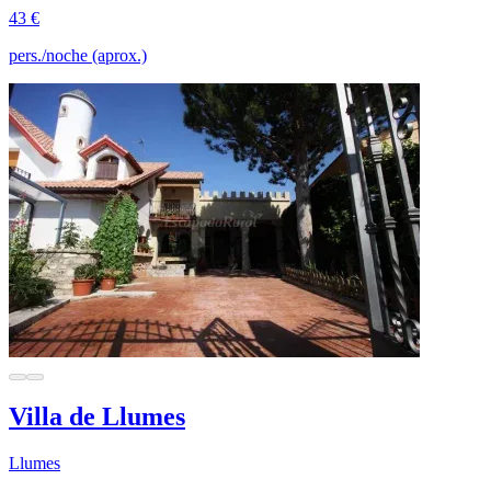
43 €
pers./noche (aprox.)
Villa de Llumes
Llumes