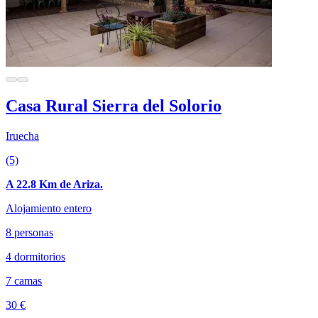
Casa Rural Sierra del Solorio
Iruecha
(5)
A 22.8 Km de Ariza.
Alojamiento entero
8 personas
4 dormitorios
7 camas
30 €