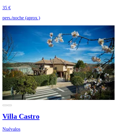
35 €
pers./noche (aprox.)
Villa Castro
Nuévalos