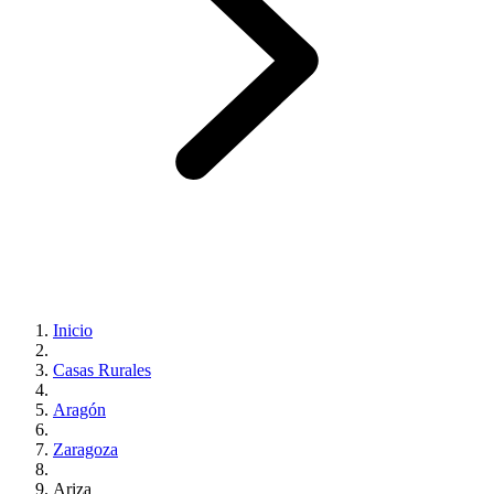
Inicio
Casas Rurales
Aragón
Zaragoza
Ariza