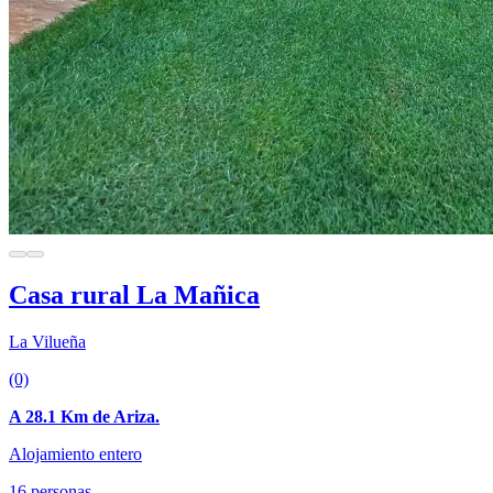
Casa rural La Mañica
La Vilueña
(0)
A 28.1 Km de Ariza.
Alojamiento entero
16 personas