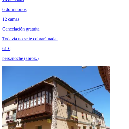
6 dormitorios
12 camas
Cancelación gratuita
Todavía no se te cobrará nada.
61 €
pers./noche (aprox.)