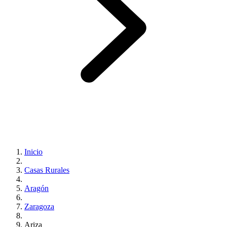
Inicio
Casas Rurales
Aragón
Zaragoza
Ariza