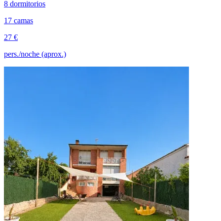
8 dormitorios
17 camas
27 €
pers./noche (aprox.)