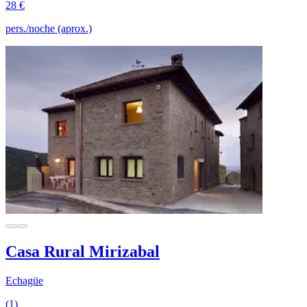
28 €
pers./noche (aprox.)
Casa Rural Mirizabal
Echagüe
(1)