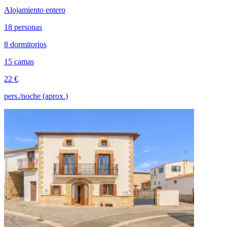
Alojamiento entero
18 personas
8 dormitorios
15 camas
22 €
pers./noche (aprox.)