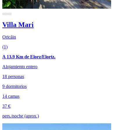
Villa Mari
Oricáin
(1)
A 13.9 Km de Elorz/Elortz.
Alojamiento entero
18 personas
9 dormitorios
14 camas
37 €
pers./noche (aprox.)