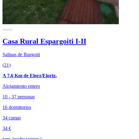
Casa Rural Espargoiti I-II
Salinas de Ibargoiti
(21)
A 7.6 Km de Elorz/Elortz.
Alojamiento entero
10 - 37 personas
16 dormitorios
34 camas
34 €
pers./noche (aprox.)