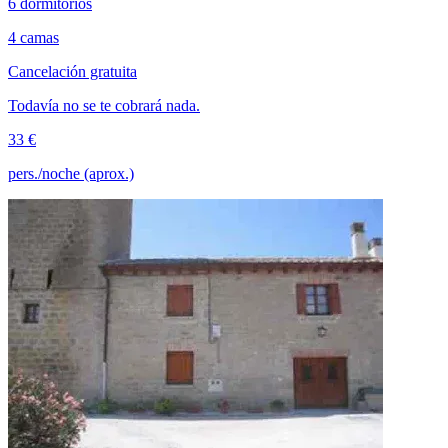
6 dormitorios
4 camas
Cancelación gratuita
Todavía no se te cobrará nada.
33 €
pers./noche (aprox.)