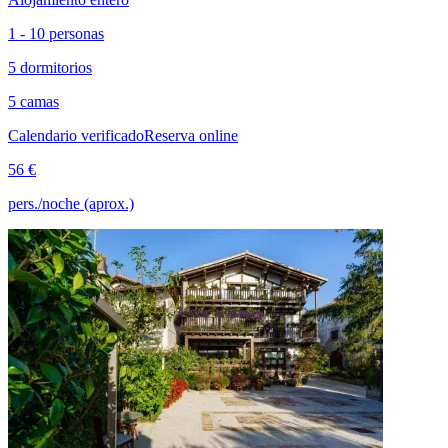
1 - 10 personas
5 dormitorios
5 camas
Calendario verificado
Reserva online
56 €
pers./noche (aprox.)