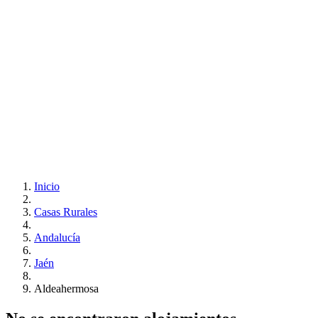
Inicio
Casas Rurales
Andalucía
Jaén
Aldeahermosa