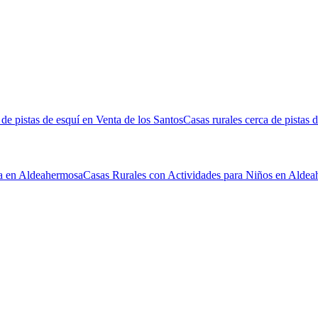
 de pistas de esquí en Venta de los Santos
Casas rurales cerca de pistas 
na en Aldeahermosa
Casas Rurales con Actividades para Niños en Alde