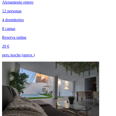
Alojamiento entero
12 personas
4 dormitorios
8 camas
Reserva online
20 €
pers./noche (aprox.)