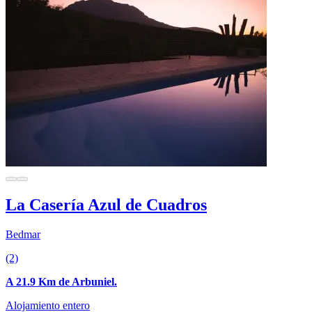
La Casería Azul de Cuadros
Bedmar
(2)
A 21.9 Km de Arbuniel.
Alojamiento entero