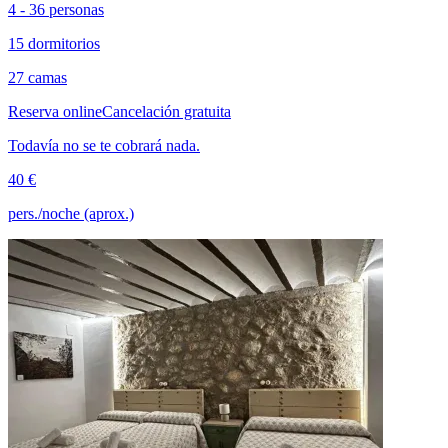
4 - 36 personas
15 dormitorios
27 camas
Reserva online
Cancelación gratuita
Todavía no se te cobrará nada.
40 €
pers./noche (aprox.)