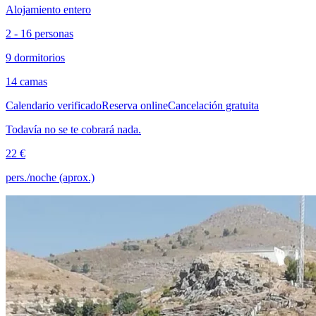
Alojamiento entero
2 - 16 personas
9 dormitorios
14 camas
Calendario verificado
Reserva online
Cancelación gratuita
Todavía no se te cobrará nada.
22 €
pers./noche (aprox.)