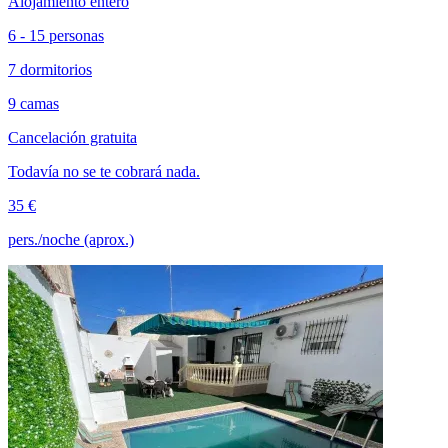
Alojamiento entero
6 - 15 personas
7 dormitorios
9 camas
Cancelación gratuita
Todavía no se te cobrará nada.
35 €
pers./noche (aprox.)