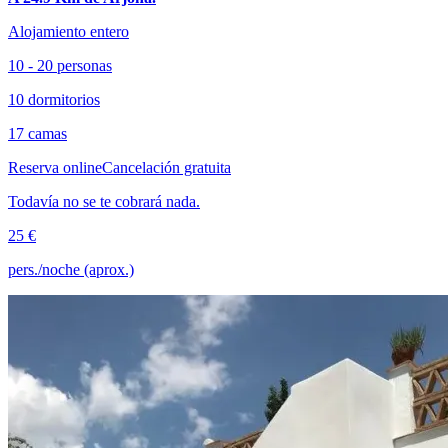
Alojamiento entero
10 - 20 personas
10 dormitorios
17 camas
Reserva online
Cancelación gratuita
Todavía no se te cobrará nada.
25 €
pers./noche (aprox.)