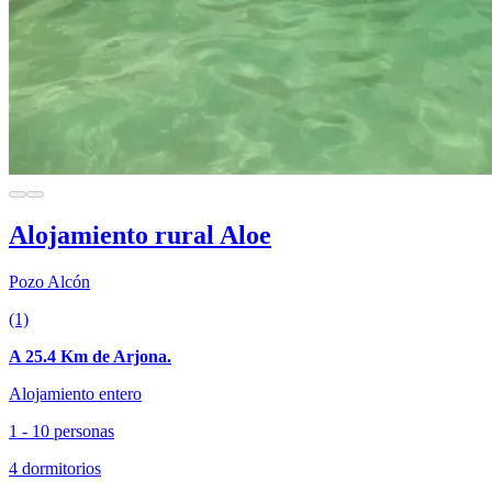
Alojamiento rural Aloe
Pozo Alcón
(1)
A 25.4 Km de Arjona.
Alojamiento entero
1 - 10 personas
4 dormitorios