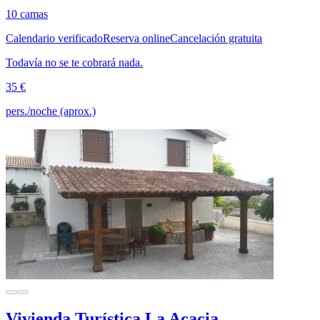
10 camas
Calendario verificado
Reserva online
Cancelación gratuita
Todavía no se te cobrará nada.
35 €
pers./noche (aprox.)
Vivienda Turística La Acacia