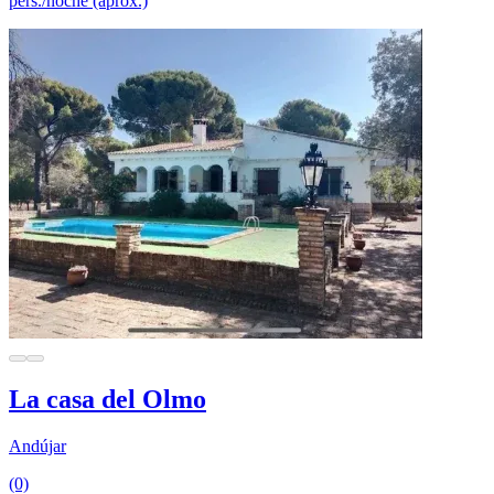
pers./noche (aprox.)
La casa del Olmo
Andújar
(0)