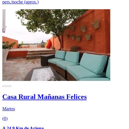
pers./noche (aprox.)
Casa Rural Mañanas Felices
Martos
(0)
A 24.9 Km de Arjona.