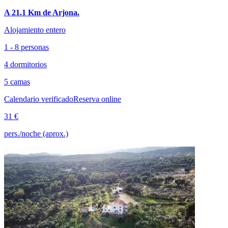
A 21.1 Km de Arjona.
Alojamiento entero
1 - 8 personas
4 dormitorios
5 camas
Calendario verificado
Reserva online
31 €
pers./noche (aprox.)