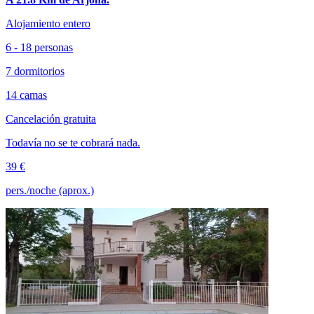
Alojamiento entero
6 - 18 personas
7 dormitorios
14 camas
Cancelación gratuita
Todavía no se te cobrará nada.
39 €
pers./noche (aprox.)