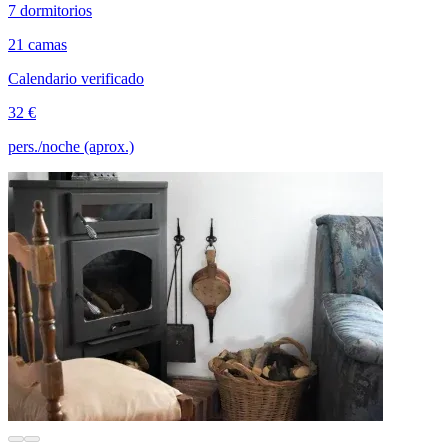
7 dormitorios
21 camas
Calendario verificado
32 €
pers./noche (aprox.)