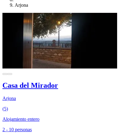
Arjona
Casa del Mirador
Arjona
(5)
Alojamiento entero
2 - 10 personas