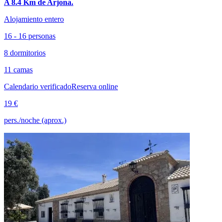
A 8.4 Km de Arjona.
Alojamiento entero
16 - 16 personas
8 dormitorios
11 camas
Calendario verificado
Reserva online
19 €
pers./noche (aprox.)