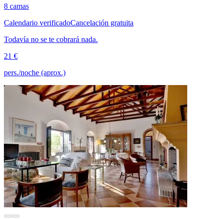
8 camas
Calendario verificado
Cancelación gratuita
Todavía no se te cobrará nada.
21 €
pers./noche (aprox.)