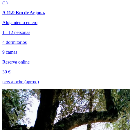
(1)
A 11.9 Km de Arjona.
Alojamiento entero
1 - 12 personas
4 dormitorios
9 camas
Reserva online
30 €
pers./noche (aprox.)