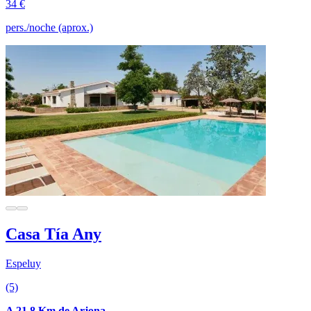
34 €
pers./noche (aprox.)
Casa Tía Any
Espeluy
(5)
A 21.8 Km de Arjona.