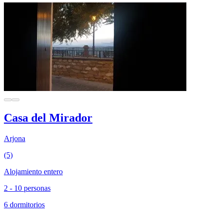
Casa del Mirador
Arjona
(5)
Alojamiento entero
2 - 10 personas
6 dormitorios