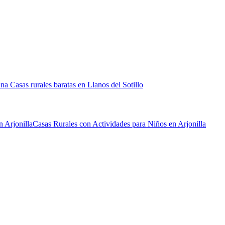
iana
Casas rurales baratas en Llanos del Sotillo
 Arjonilla
Casas Rurales con Actividades para Niños en Arjonilla