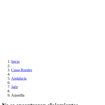
Inicio
Casas Rurales
Andalucía
Jaén
Arjonilla