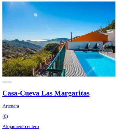
Casa-Cueva Las Margaritas
Artenara
(0)
Alojamiento entero