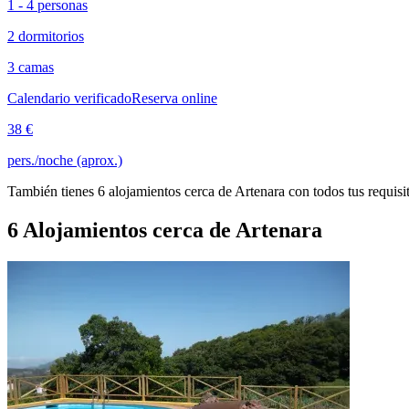
1 - 4 personas
2 dormitorios
3 camas
Calendario verificado
Reserva online
38 €
pers./noche (aprox.)
También tienes 6 alojamientos cerca de Artenara con todos tus requisi
6 Alojamientos cerca de Artenara