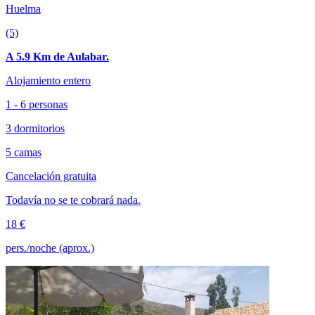
Huelma
(5)
A 5.9 Km de Aulabar.
Alojamiento entero
1 - 6 personas
3 dormitorios
5 camas
Cancelación gratuita
Todavía no se te cobrará nada.
18 €
pers./noche (aprox.)