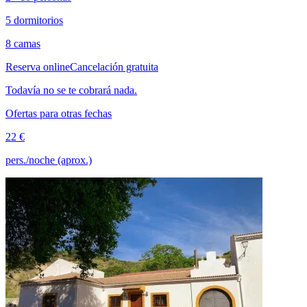
5 dormitorios
8 camas
Reserva online
Cancelación gratuita
Todavía no se te cobrará nada.
Ofertas para otras fechas
22 €
pers./noche (aprox.)