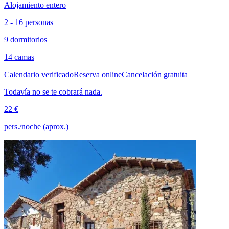
Alojamiento entero
2 - 16 personas
9 dormitorios
14 camas
Calendario verificado
Reserva online
Cancelación gratuita
Todavía no se te cobrará nada.
22 €
pers./noche (aprox.)