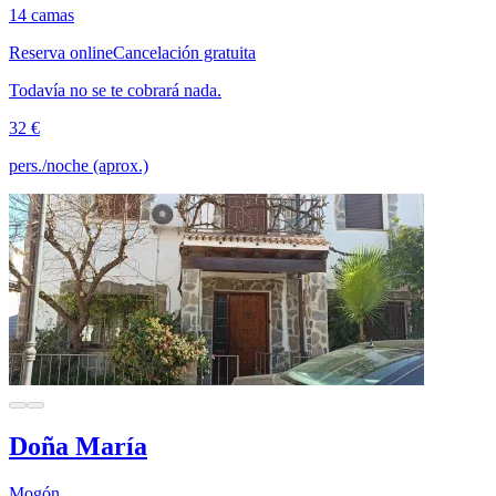
14 camas
Reserva online
Cancelación gratuita
Todavía no se te cobrará nada.
32 €
pers./noche (aprox.)
Doña María
Mogón