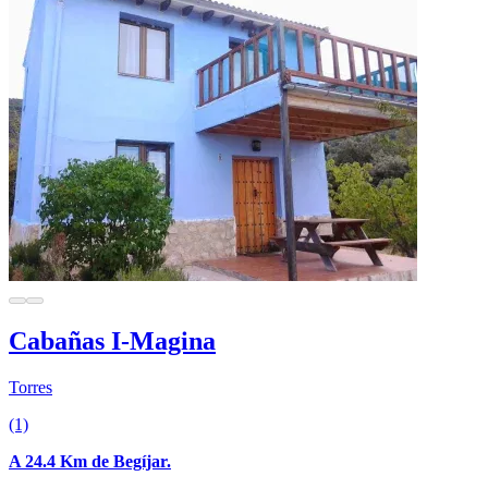
Cabañas I-Magina
Torres
(1)
A 24.4 Km de Begíjar.