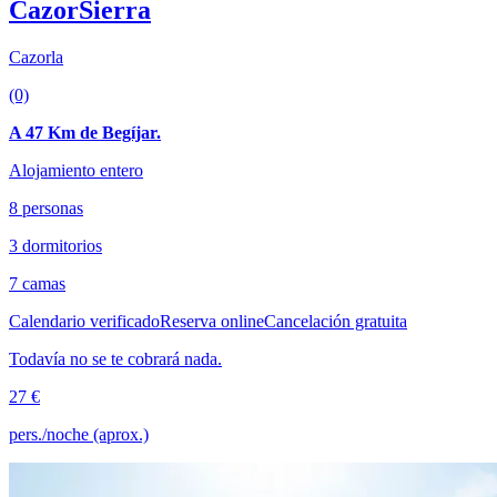
CazorSierra
Cazorla
(0)
A 47 Km de Begíjar.
Alojamiento entero
8 personas
3 dormitorios
7 camas
Calendario verificado
Reserva online
Cancelación gratuita
Todavía no se te cobrará nada.
27 €
pers./noche (aprox.)