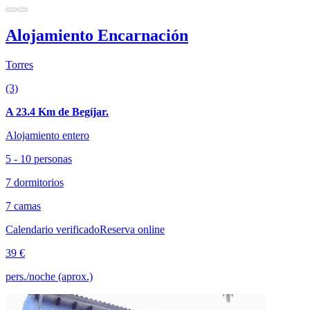
Alojamiento Encarnación
Torres
(3)
A 23.4 Km de Begíjar.
Alojamiento entero
5 - 10 personas
7 dormitorios
7 camas
Calendario verificado
Reserva online
39 €
pers./noche (aprox.)