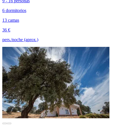
9 - 16 personas
6 dormitorios
13 camas
36 €
pers./noche (aprox.)