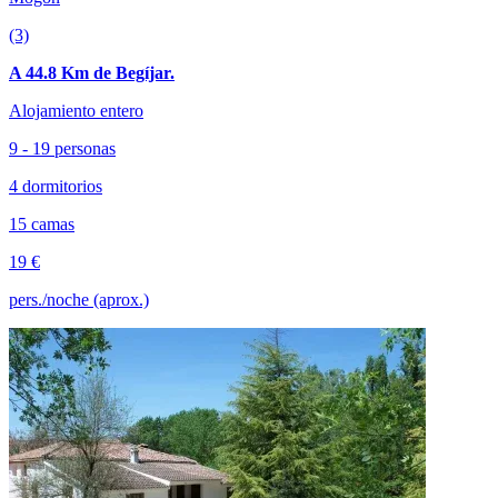
(3)
A 44.8 Km de Begíjar.
Alojamiento entero
9 - 19 personas
4 dormitorios
15 camas
19 €
pers./noche (aprox.)