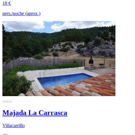
18 €
pers./noche (aprox.)
Majada La Carrasca
Villacarrillo