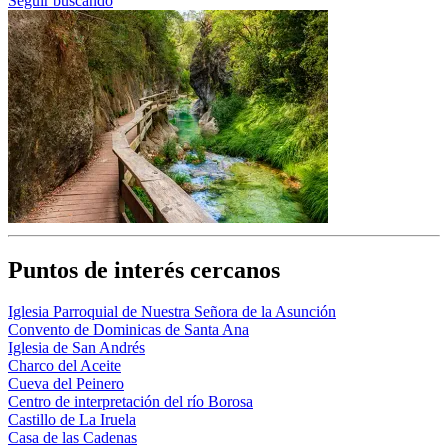
Seguir buscando
Puntos de interés cercanos
Iglesia Parroquial de Nuestra Señora de la Asunción
Convento de Dominicas de Santa Ana
Iglesia de San Andrés
Charco del Aceite
Cueva del Peinero
Centro de interpretación del río Borosa
Castillo de La Iruela
Casa de las Cadenas