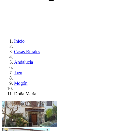
Inicio
Casas Rurales
Andalucía
Jaén
Mogón
Doña María