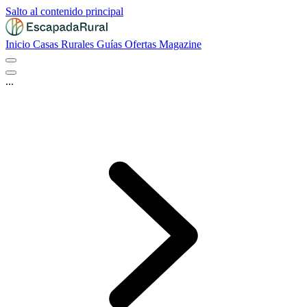
Salto al contenido principal
Inicio
Casas Rurales
Guías
Ofertas
Magazine
...