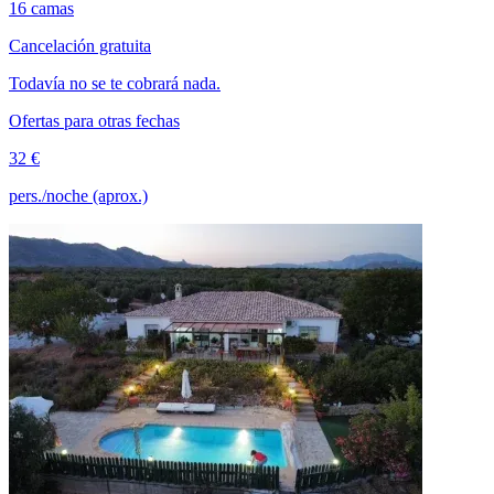
16 camas
Cancelación gratuita
Todavía no se te cobrará nada.
Ofertas para otras fechas
32 €
pers./noche (aprox.)