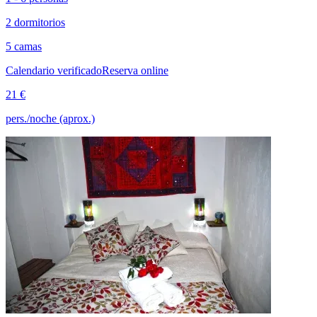
2 dormitorios
5 camas
Calendario verificado
Reserva online
21 €
pers./noche (aprox.)