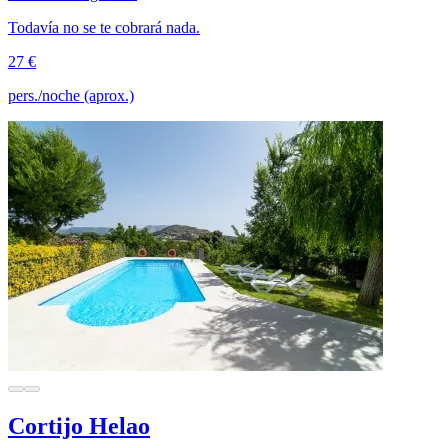
Todavía no se te cobrará nada.
27 €
pers./noche (aprox.)
Cortijo Helao