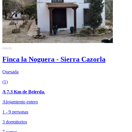
Finca la Noguera - Sierra Cazorla
Quesada
(1)
A 7.3 Km de Belerda.
Alojamiento entero
1 - 9 personas
3 dormitorios
7 camas