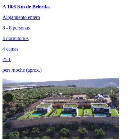
A 10.6 Km de Belerda.
Alojamiento entero
8 - 8 personas
4 dormitorios
4 camas
25 €
pers./noche (aprox.)