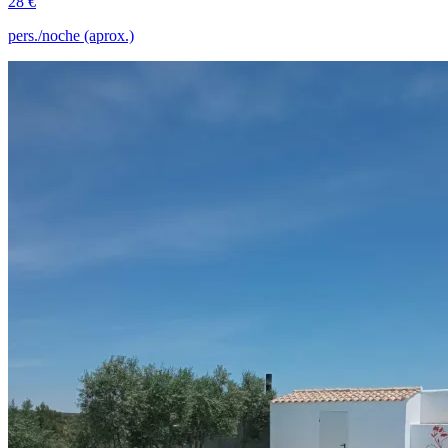
28 €
pers./noche (aprox.)