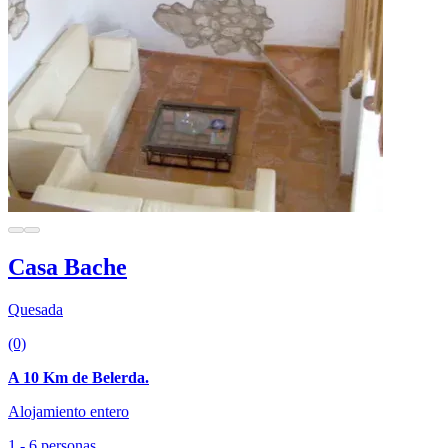
Casa Bache
Quesada
(0)
A 10 Km de Belerda.
Alojamiento entero
1 - 6 personas