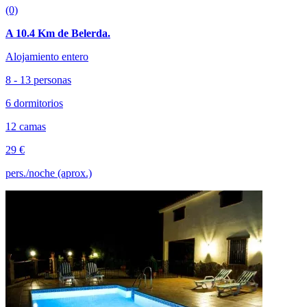
(0)
A 10.4 Km de Belerda.
Alojamiento entero
8 - 13 personas
6 dormitorios
12 camas
29 €
pers./noche (aprox.)