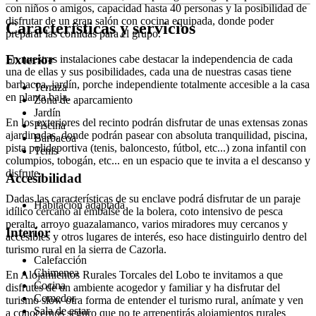
con niños o amigos, capacidad hasta 40 personas y la posibilidad de
disfrutar de un gran salón con cocina equipada, donde poder
Características y servicios
preparar las comidas para el grupo.
Exterior
En nuestras instalaciones cabe destacar la independencia de cada
una de ellas y sus posibilidades, cada una de nuestras casas tiene
barbacoa, jardín, porche independiente totalmente accesible a la casa
Terraza
en planta baja.
Zona de aparcamiento
Jardín
En los exteriores del recinto podrán disfrutar de unas extensas zonas
Piscina
ajardinadas, donde podrán pasear con absoluta tranquilidad, piscina,
Barbacoa
pista polideportiva (tenis, baloncesto, fútbol, etc...) zona infantil con
Tenis
columpios, tobogán, etc... en un espacio que te invita a el descanso y
disfrute.
Accesibilidad
Dadas las características de su enclave podrá disfrutar de un paraje
Habitación adaptada
idílico cercano al embalse de la bolera, coto intensivo de pesca
peralta, arroyo guazalamanco, varios miradores muy cercanos y
Interior
accesibles y otros lugares de interés, eso hace distinguirlo dentro del
turismo rural en la sierra de Cazorla.
Calefacción
Chimenea
En Alojamientos Rurales Torcales del Lobo te invitamos a que
Cocina
disfrutes de un ambiente acogedor y familiar y ha disfrutar del
Comedor
turismo slow otra forma de entender el turismo rural, anímate y ven
Sala de estar
a conocernos seguro que no te arrepentirás alojamientos rurales