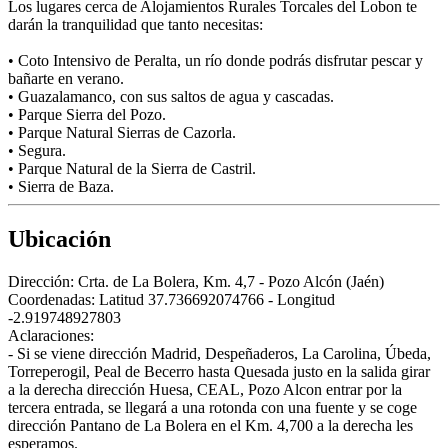
Los lugares cerca de Alojamientos Rurales Torcales del Lobon te
darán la tranquilidad que tanto necesitas:
• Coto Intensivo de Peralta, un río donde podrás disfrutar pescar y
bañarte en verano.
• Guazalamanco, con sus saltos de agua y cascadas.
• Parque Sierra del Pozo.
• Parque Natural Sierras de Cazorla.
• Segura.
• Parque Natural de la Sierra de Castril.
• Sierra de Baza.
Ubicación
Dirección:
Crta. de La Bolera, Km. 4,7 - Pozo Alcón (Jaén)
Coordenadas:
Latitud 37.736692074766 - Longitud
-2.919748927803
Aclaraciones:
- Si se viene dirección Madrid, Despeñaderos, La Carolina, Úbeda,
Torreperogil, Peal de Becerro hasta Quesada justo en la salida girar
a la derecha dirección Huesa, CEAL, Pozo Alcon entrar por la
tercera entrada, se llegará a una rotonda con una fuente y se coge
dirección Pantano de La Bolera en el Km. 4,700 a la derecha les
esperamos.