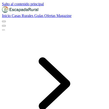
Salto al contenido principal
Inicio
Casas Rurales
Guías
Ofertas
Magazine
...