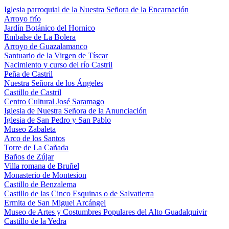
Iglesia parroquial de la Nuestra Señora de la Encarnación
Arroyo frío
Jardín Botánico del Hornico
Embalse de La Bolera
Arroyo de Guazalamanco
Santuario de la Virgen de Tíscar
Nacimiento y curso del río Castril
Peña de Castril
Nuestra Señora de los Ángeles
Castillo de Castril
Centro Cultural José Saramago
Iglesia de Nuestra Señora de la Anunciación
Iglesia de San Pedro y San Pablo
Museo Zabaleta
Arco de los Santos
Torre de La Cañada
Baños de Zújar
Villa romana de Bruñel
Monasterio de Montesion
Castillo de Benzalema
Castillo de las Cinco Esquinas o de Salvatierra
Ermita de San Miguel Arcángel
Museo de Artes y Costumbres Populares del Alto Guadalquivir
Castillo de la Yedra