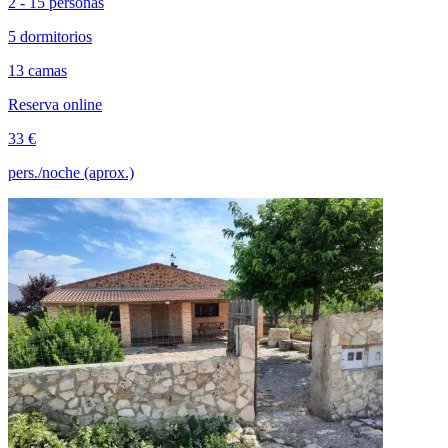
2 - 15 personas
5 dormitorios
13 camas
Reserva online
33 €
pers./noche (aprox.)