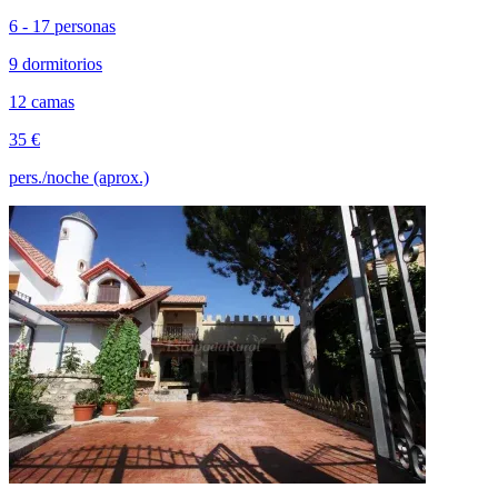
6 - 17 personas
9 dormitorios
12 camas
35 €
pers./noche (aprox.)