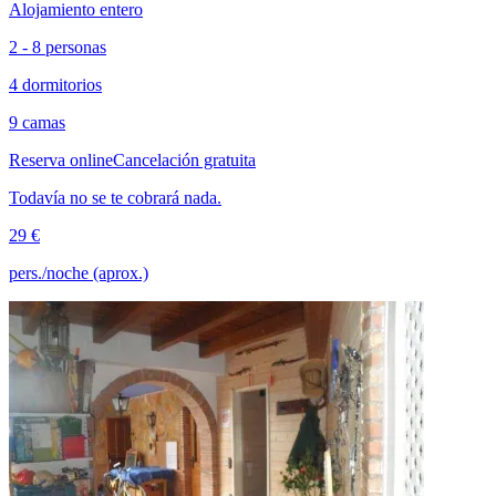
Alojamiento entero
2 - 8 personas
4 dormitorios
9 camas
Reserva online
Cancelación gratuita
Todavía no se te cobrará nada.
29 €
pers./noche (aprox.)