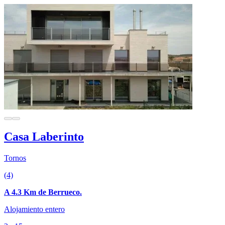
Casa Laberinto
Tornos
(4)
A 4.3 Km de Berrueco.
Alojamiento entero