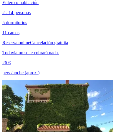
Entero o habitación
2 - 14 personas
5 dormitorios
11 camas
Reserva online
Cancelación gratuita
Todavía no se te cobrará nada.
26 €
pers./noche (aprox.)