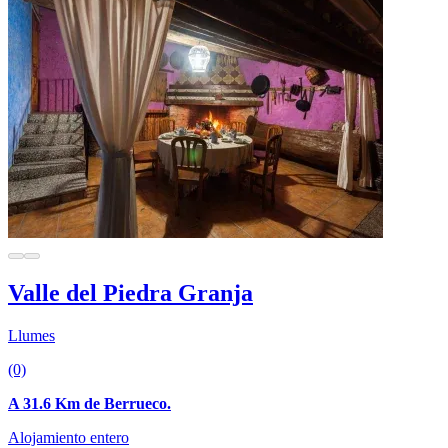
Valle del Piedra Granja
Llumes
(0)
A 31.6 Km de Berrueco.
Alojamiento entero